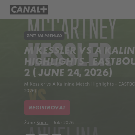
Přehled titulů
Apple TV
Molo
ZPĚT NA PŘEHLED
M KESSLER VS A KALI
HIGHLIGHTS - EASTB
2 ( JUNE 24, 2026)
M Kessler vs A Kalinina Match Highlights - EASTB
2026).
REGISTROVAT
Žánr:
Sport
Rok: 2026