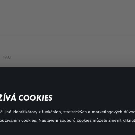
FAQ
Můj účet
Důležité odkazy
ÍVÁ COOKIES
 jiné identifikátory z funkčních, statistických a marketingových dův
 používáním cookies. Nastavení souborů cookies můžete změnit kliknut