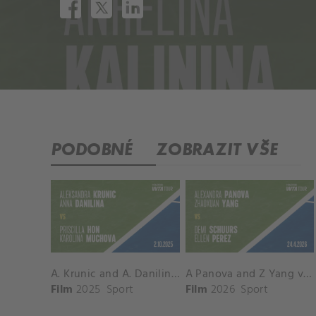
PODOBNÉ
ZOBRAZIT VŠE
A. Krunic and A. Danilina vs. P. Hon and K. Muchova Match Highlights - BEIJING_Capital Group Diamond ( October 02, 2025)
A Panova and Z Yang vs D Schuurs and E Perez Match Highlights - MADRID_Court 8 ( April 24, 2026)
Film
2025
Sport
Film
2026
Sport