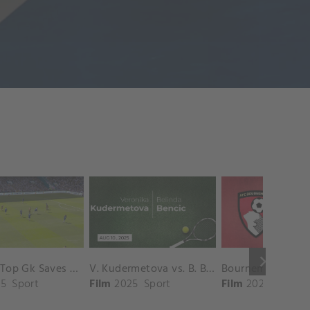
keyboard_arrow_right
Chelsea Top Gk Saves vs. Crystal Palace
V. Kudermetova vs. B. Bencic Match Highlights - CINCINNATI_Champions Court ( August 10, 2025)
5
Sport
Film
2025
Sport
Film
2025
Sport