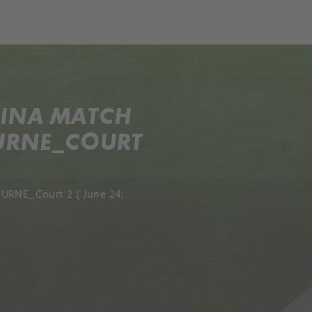
ch
Dcera národa
NINA MATCH
OURNE_COURT
OURNE_Court 2 ( June 24,