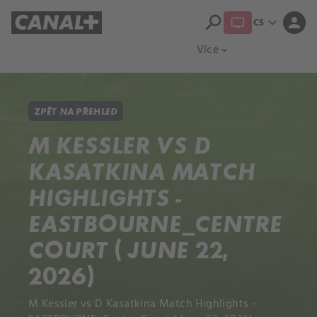
search
expand_more
person
CS
Přehled titulů
Apple TV
Moloch
Více
expand_more
ZPĚT NA PŘEHLED
M KESSLER VS D
KASATKINA MATCH
HIGHLIGHTS -
EASTBOURNE_CENTRE
COURT ( JUNE 22,
2026)
M Kessler vs D Kasatkina Match Highlights -