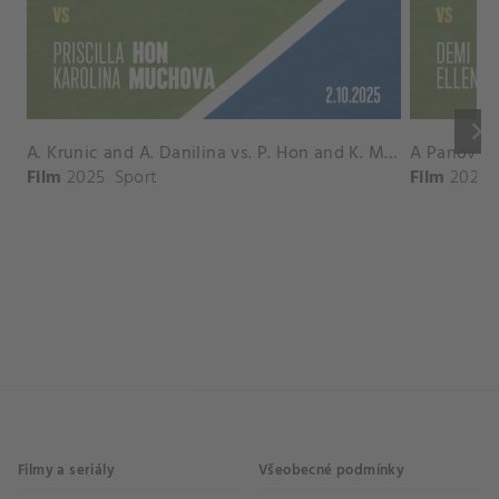
keyboard_arrow_right
A. Krunic and A. Danilina vs. P. Hon and K. Muchova Match Highlights - BEIJING_Capital Group Diamond ( October 02, 2025)
Film
2025
Sport
Film
2026
Filmy a seriály
Všeobecné podmínky