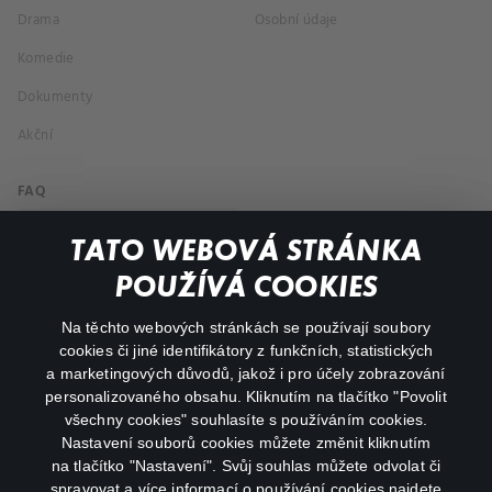
Drama
Osobní údaje
Komedie
Dokumenty
Akční
FAQ
Můj účet
TATO WEBOVÁ STRÁNKA
Důležité odkazy
POUŽÍVÁ COOKIES
Na těchto webových stránkách se používají soubory
facebook
instagram
cookies či jiné identifikátory z funkčních, statistických
a marketingových důvodů, jakož i pro účely zobrazování
personalizovaného obsahu. Kliknutím na tlačítko "Povolit
youtube
všechny cookies" souhlasíte s používáním cookies.
Nastavení souborů cookies můžete změnit kliknutím
na tlačítko "Nastavení". Svůj souhlas můžete odvolat či
spravovat a více informací o používání cookies najdete