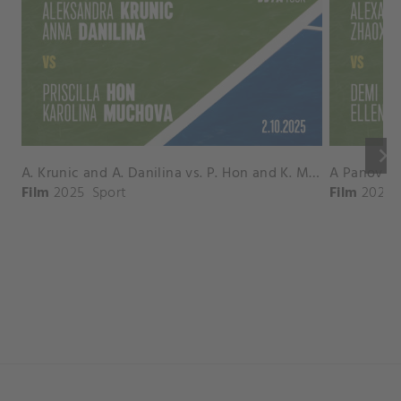
keyboard_arrow_right
A. Krunic and A. Danilina vs. P. Hon and K. Muchova Match Highlights - BEIJING_Capital Group Diamond ( October 02, 2025)
Film
2025
Sport
Film
2026