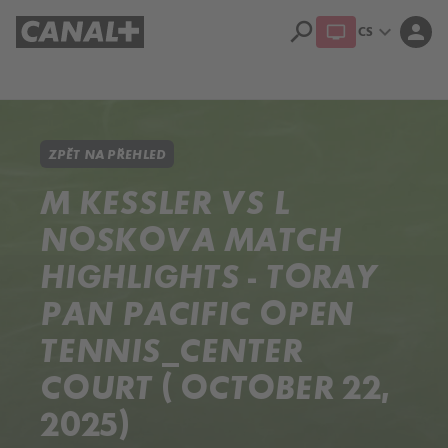
search
expand_more
person
CS
Přehled titulů
Apple TV
Moloch
Dcera národa
ZPĚT NA PŘEHLED
M KESSLER VS L
NOSKOVA MATCH
HIGHLIGHTS - TORAY
PAN PACIFIC OPEN
TENNIS_CENTER
COURT ( OCTOBER 22,
2025)