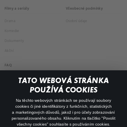
Filmy a seriály
Všeobecné podmínky
Drama
Osobní údaje
Komedie
Dokumenty
Akční
FAQ
Můj účet
TATO WEBOVÁ STRÁNKA
Důležité odkazy
POUŽÍVÁ COOKIES
Na těchto webových stránkách se používají soubory
facebook
instagram
cookies či jiné identifikátory z funkčních, statistických
a marketingových důvodů, jakož i pro účely zobrazování
personalizovaného obsahu. Kliknutím na tlačítko "Povolit
youtube
všechny cookies" souhlasíte s používáním cookies.