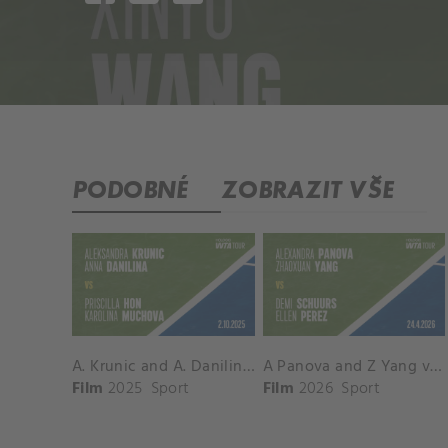
PODOBNÉ
ZOBRAZIT VŠE
A. Krunic and A. Danilina vs. P. Hon and K. Muchova Match Highlights - BEIJING_Capital Group Diamond ( October 02, 2025)
A Panova and Z Yang vs D Schuurs and E Perez Match Highlights - MADRID_Court 8 ( April 24, 2026)
Film
2025
Sport
Film
2026
Sport