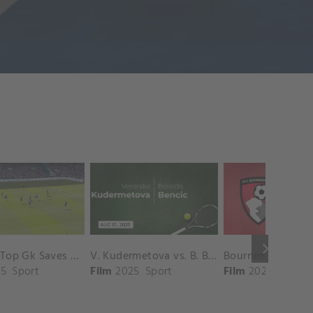
keyboard_arrow_right
Chelsea Top Gk Saves vs. Crystal Palace
V. Kudermetova vs. B. Bencic Match Highlights - CINCINNATI_Champions Court ( August 10, 2025)
5
Sport
Film
2025
Sport
Film
2025
Sport