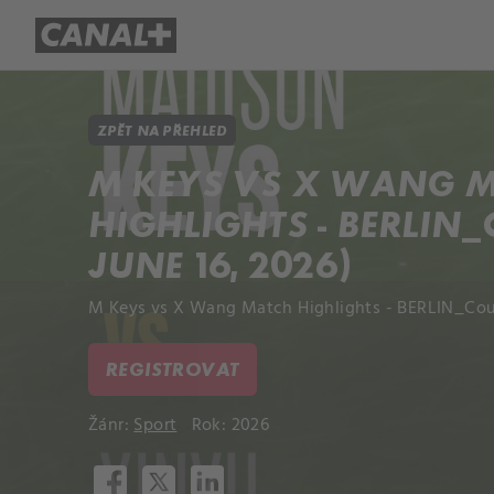
Přehled titulů
Apple TV
Molo
ZPĚT NA PŘEHLED
M KEYS VS X WANG 
HIGHLIGHTS - BERLIN_
JUNE 16, 2026)
M Keys vs X Wang Match Highlights - BERLIN_Court 
REGISTROVAT
Žánr:
Sport
Rok: 2026