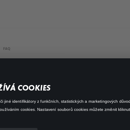
FAQ
Můj účet
Důležité odkazy
ÍVÁ COOKIES
 jiné identifikátory z funkčních, statistických a marketingových dův
 používáním cookies. Nastavení souborů cookies můžete změnit kliknut