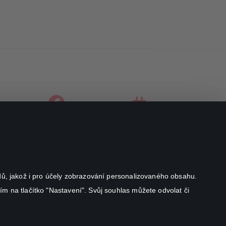
facebook
instagram
youtube
odů, jakož i pro účely zobrazování personalizovaného obsahu.
ím na tlačítko "Nastavení". Svůj souhlas můžete odvolat či
Canal+ Luxembourg S. à r.l. se sídlem Rue Albert Borschette 4,
L-1246 Luxembourg R.C.S.
Luxembourg: B 87.905