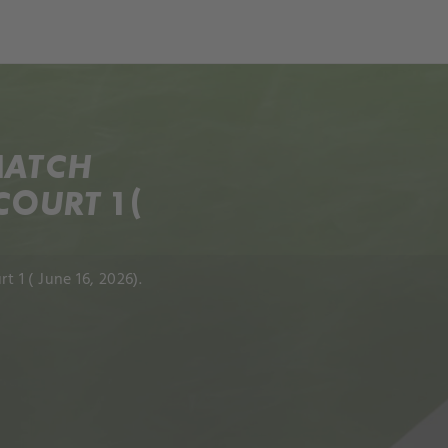
ch
Dcera národa
MATCH
COURT 1 (
1 ( June 16, 2026).