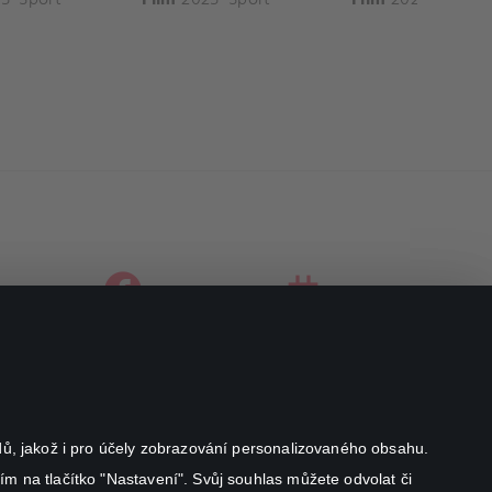
facebook
instagram
youtube
odů, jakož i pro účely zobrazování personalizovaného obsahu.
ím na tlačítko "Nastavení". Svůj souhlas můžete odvolat či