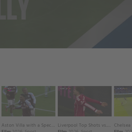
Aston Villa with a Spectacular Goal vs. Nottingham Forest
Liverpool Top Shots vs. Fulham
Film
2026
Sport
Film
2026
Sport
Film
202