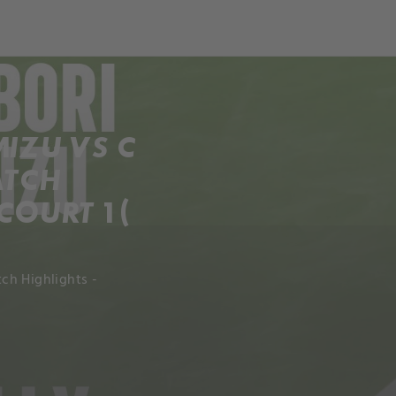
ch
Dcera národa
IZU VS C
ATCH
OURT 1 (
ch Highlights -