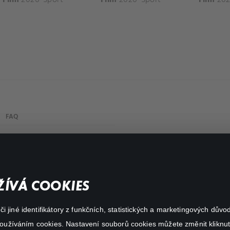
FAQ
Můj účet
Důležité odkazy
ÍVÁ COOKIES
 jiné identifikátory z funkčních, statistických a marketingových dův
 používáním cookies. Nastavení souborů cookies můžete změnit kliknut