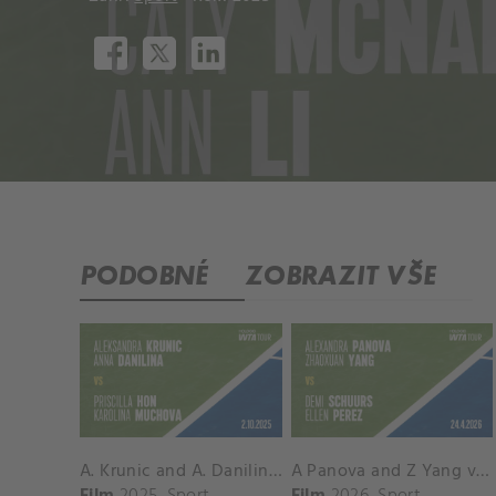
PODOBNÉ
ZOBRAZIT VŠE
A. Krunic and A. Danilina vs. P. Hon and K. Muchova Match Highlights - BEIJING_Capital Group Diamond ( October 02, 2025)
A Panova and Z Yang vs D Schuurs and E Perez Match Highlights - MADRID_Court 8 ( April 24, 2026)
Film
2025
Sport
Film
2026
Sport