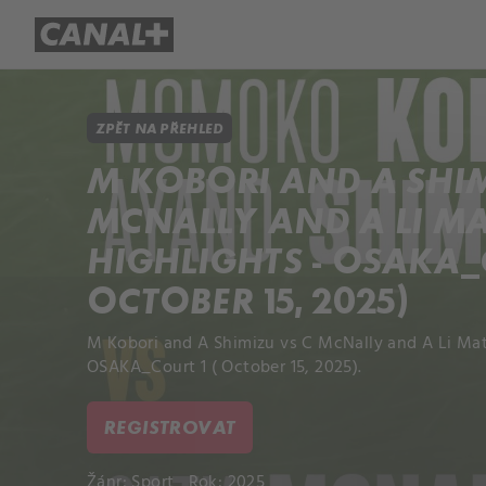
Přehled titulů
Apple TV
Molo
ZPĚT NA PŘEHLED
M KOBORI AND A SHIM
MCNALLY AND A LI M
HIGHLIGHTS - OSAKA_C
OCTOBER 15, 2025)
M Kobori and A Shimizu vs C McNally and A Li Mat
OSAKA_Court 1 ( October 15, 2025).
REGISTROVAT
Žánr:
Sport
Rok: 2025