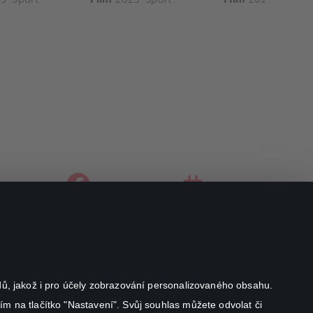
facebook
instagram
youtube
odů, jakož i pro účely zobrazování personalizovaného obsahu.
ím na tlačítko "Nastavení". Svůj souhlas můžete odvolat či