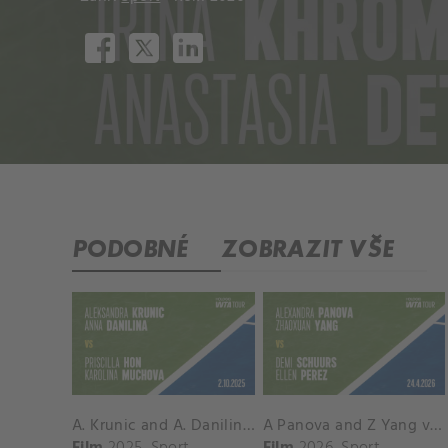
PODOBNÉ
ZOBRAZIT VŠE
A. Krunic and A. Danilina vs. P. Hon and K. Muchova Match Highlights - BEIJING_Capital Group Diamond ( October 02, 2025)
A Panova and Z Yang vs D Schuurs and E Perez Match Highlights - MADRID_Court 8 ( April 24, 2026)
Film
2025
Sport
Film
2026
Sport