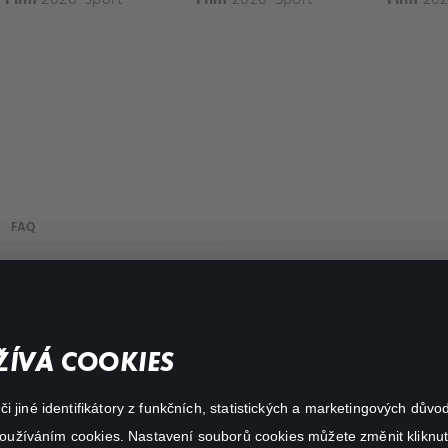
FAQ
Můj účet
Důležité odkazy
ÍVÁ COOKIES
 jiné identifikátory z funkčních, statistických a marketingových dův
 používáním cookies. Nastavení souborů cookies můžete změnit kliknut