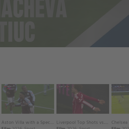
Aston Villa with a Spectacular Goal vs. Nottingham Forest
Liverpool Top Shots vs. Fulham
Film
2026
Sport
Film
2026
Sport
Film
202