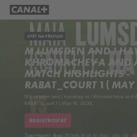
Přehled titulů
Apple TV
Molo
ZPĚT NA PŘEHLED
M LUMSDEN AND I HAV
KHROMACHEVA AND A
MATCH HIGHLIGHTS -
RABAT_COURT 1 ( MAY 
M Lumsden and I Haverlag vs I Khromacheva and A
RABAT_Court 1 ( May 18, 2026).
REGISTROVAT
Žánr:
Sport
Rok: 2026