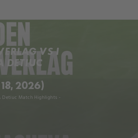
ch
Dcera národa
ERLAG VS I
 DETIUC
18, 2026)
 Detiuc Match Highlights -