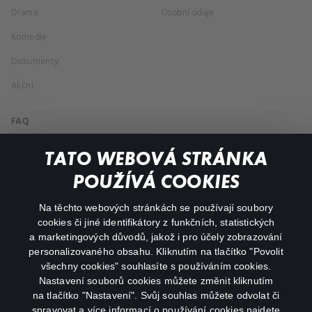
Drama
Osobní údaje
Komedie
Dokumenty
Akční
FAQ
Můj účet
TATO WEBOVÁ STRÁNKA
Důležité odkazy
POUŽÍVÁ COOKIES
Na těchto webových stránkách se používají soubory
facebook
instagram
cookies či jiné identifikátory z funkčních, statistických
a marketingových důvodů, jakož i pro účely zobrazování
personalizovaného obsahu. Kliknutím na tlačítko "Povolit
youtube
všechny cookies" souhlasíte s používáním cookies.
Nastavení souborů cookies můžete změnit kliknutím
na tlačítko "Nastavení". Svůj souhlas můžete odvolat či
spravovat a více informací o používání cookies najdete