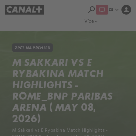
search
expand_more
person
CS
Přehled titulů
Apple TV
Moloch
Více
expand_more
ZPĚT NA PŘEHLED
M SAKKARI VS E
RYBAKINA MATCH
HIGHLIGHTS -
ROME_BNP PARIBAS
ARENA ( MAY 08,
2026)
M Sakkari vs E Rybakina Match Highlights -