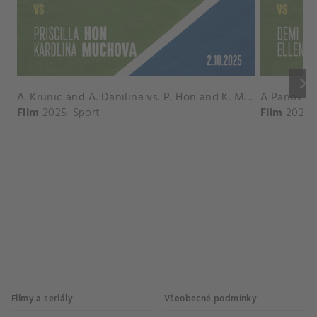
keyboard_arrow_right
A. Krunic and A. Danilina vs. P. Hon and K. Muchova Match Highlights - BEIJING_Capital Group Diamond ( October 02, 2025)
Film
2025
Sport
Film
2026
Filmy a seriály
Všeobecné podmínky