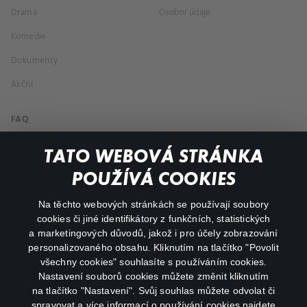
Drama
Osobní údaje
Komedie
Dokumenty
Akční
FAQ
Můj účet
TATO WEBOVÁ STRÁNKA
Důležité odkazy
POUŽÍVÁ COOKIES
Na těchto webových stránkách se používají soubory
facebook
instagram
cookies či jiné identifikátory z funkčních, statistických
a marketingových důvodů, jakož i pro účely zobrazování
personalizovaného obsahu. Kliknutím na tlačítko "Povolit
youtube
všechny cookies" souhlasíte s používáním cookies.
Nastavení souborů cookies můžete změnit kliknutím
na tlačítko "Nastavení". Svůj souhlas můžete odvolat či
spravovat a více informací o používání cookies najdete