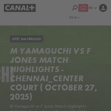
search
expand_more
person
CS
Přehled titulů
Apple TV
Moloch
Více
expand_more
ZPĚT NA PŘEHLED
M YAMAGUCHI VS F
JONES MATCH
HIGHLIGHTS -
CHENNAI_CENTER
COURT ( OCTOBER 27,
2025)
M Yamaguchi vs F Jones Match Highlights -