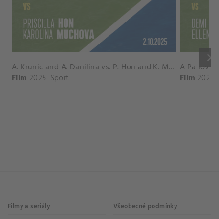
keyboard_arrow_right
A. Krunic and A. Danilina vs. P. Hon and K. Muchova Match Highlights - BEIJING_Capital Group Diamond ( October 02, 2025)
Film
2025
Sport
Film
2026
Filmy a seriály
Všeobecné podmínky