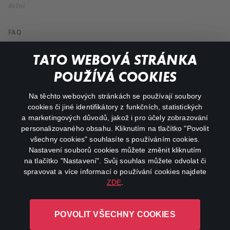
Akční
FAQ
Můj účet
TATO WEBOVÁ STRÁNKA
Důležité odkazy
POUŽÍVÁ COOKIES
Na těchto webových stránkách se používají soubory
facebook
instagram
cookies či jiné identifikátory z funkčních, statistických
a marketingových důvodů, jakož i pro účely zobrazování
personalizovaného obsahu. Kliknutím na tlačítko "Povolit
youtube
všechny cookies" souhlasíte s používáním cookies.
Nastavení souborů cookies můžete změnit kliknutím
na tlačítko "Nastavení". Svůj souhlas můžete odvolat či
spravovat a více informací o používání cookies najdete
ZDE
.
Canal+ Luxembourg S. à r.l. se sídlem Rue Albert Borschette 4,
L-1246 Luxembourg R.C.S.
POVOLIT VŠECHNY COOKIES
Luxembourg: B 87.905