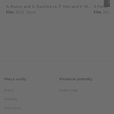
keyboard_arrow_right
A. Krunic and A. Danilina vs. P. Hon and K. Muchova Match Highlights - BEIJING_Capital Group Diamond ( October 02, 2025)
Film
2025
Sport
Film
2026
Filmy a seriály
Všeobecné podmínky
Drama
Osobní údaje
Komedie
Dokumenty