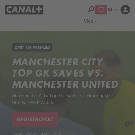
search
expand_more
person
CS
Přehled titulů
Apple TV
Moloch
Více
expand_more
ZPĚT NA PŘEHLED
MANCHESTER CITY
TOP GK SAVES VS.
MANCHESTER UNITED
Manchester City Top Gk Saves vs. Manchester
United, 09/14/2025.
REGISTROVAT
Žánr:
Sport
Rok: 2025