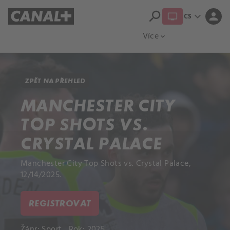
search
expand_more
person
CS
Přehled titulů
Apple TV
Moloch
Více
expand_more
ZPĚT NA PŘEHLED
MANCHESTER CITY
TOP SHOTS VS.
CRYSTAL PALACE
Manchester City Top Shots vs. Crystal Palace,
12/14/2025.
REGISTROVAT
Žánr:
Sport
Rok: 2025