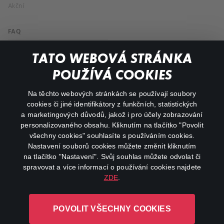
Akční
FAQ
Můj účet
TATO WEBOVÁ STRÁNKA
Důležité odkazy
POUŽÍVÁ COOKIES
Na těchto webových stránkách se používají soubory
facebook
instagram
cookies či jiné identifikátory z funkčních, statistických
a marketingových důvodů, jakož i pro účely zobrazování
personalizovaného obsahu. Kliknutím na tlačítko "Povolit
youtube
všechny cookies" souhlasíte s používáním cookies.
Nastavení souborů cookies můžete změnit kliknutím
na tlačítko "Nastavení". Svůj souhlas můžete odvolat či
spravovat a více informací o používání cookies najdete
ZDE
.
Canal+ Luxembourg S. à r.l. se sídlem Rue Albert Borschette 4,
L-1246 Luxembourg R.C.S.
POVOLIT VŠECHNY COOKIES
Luxembourg: B 87.905