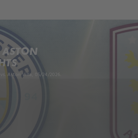
ch
Dcera národa
. ASTON
GHTS
s. Aston Villa, 05/24/2026.