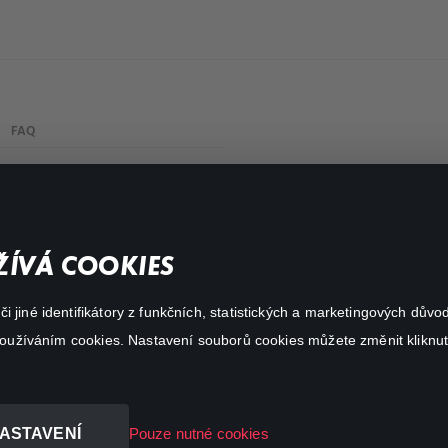
FAQ
Můj účet
Důležité odkazy
ÍVÁ COOKIES
 jiné identifikátory z funkčních, statistických a marketingových dův
 používáním cookies. Nastavení souborů cookies můžete změnit kliknut
ASTAVENÍ
Pouze nutné cookies