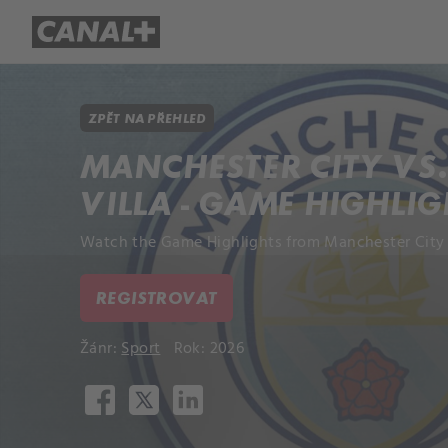
Přehled titulů
Apple TV
Molo
ZPĚT NA PŘEHLED
MANCHESTER CITY VS
VILLA - GAME HIGHLI
Watch the Game Highlights from Manchester City v
REGISTROVAT
Žánr:
Sport
Rok: 2026