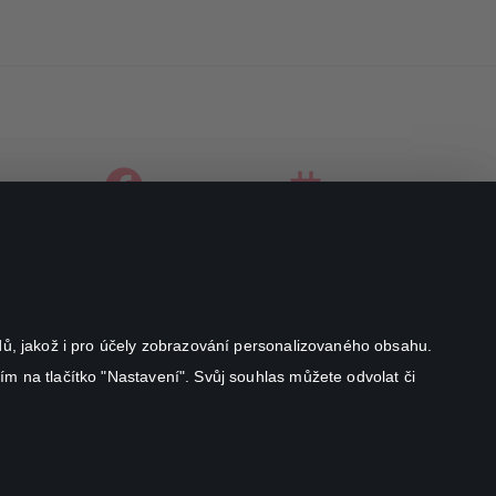
facebook
instagram
youtube
odů, jakož i pro účely zobrazování personalizovaného obsahu.
ím na tlačítko "Nastavení". Svůj souhlas můžete odvolat či
Canal+ Luxembourg S. à r.l. se sídlem Rue Albert Borschette 4,
L-1246 Luxembourg R.C.S.
Luxembourg: B 87.905
Všechna práva vyhrazena