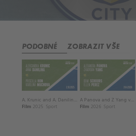
PODOBNÉ
ZOBRAZIT VŠE
A. Krunic and A. Danilina vs. P. Hon and K. Muchova Match Highlights - BEIJING_Capital Group Diamond ( October 02, 2025)
A Panova and Z Yang vs D Schuurs and E Perez Match Highlights - MADRID_Court 8 ( April 24, 2026)
Film
2025
Sport
Film
2026
Sport