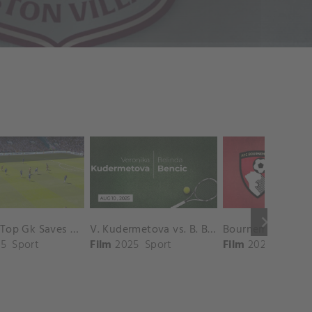
keyboard_arrow_right
Chelsea Top Gk Saves vs. Crystal Palace
V. Kudermetova vs. B. Bencic Match Highlights - CINCINNATI_Champions Court ( August 10, 2025)
5
Sport
Film
2025
Sport
Film
2025
Sport