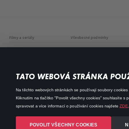
Filmy a seriály
Všeobecné podmínky
Drama
Osobní údaje
Komedie
Dokumenty
TATO WEBOVÁ STRÁNKA POUŽ
Akční
Na těchto webových stránkách se používají soubory cookies či
Kliknutím na tlačítko "Povolit všechny cookies" souhlasíte s
spravovat a více informací o používání cookies najdete
ZDE
.
POVOLIT VŠECHNY COOKIES
N