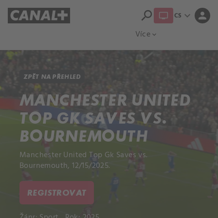
search
expand_more
person
CS
Přehled titulů
Apple TV
Moloch
Více
expand_more
ZPĚT NA PŘEHLED
MANCHESTER UNITED
TOP GK SAVES VS.
BOURNEMOUTH
Manchester United Top Gk Saves vs.
Bournemouth, 12/15/2025.
REGISTROVAT
Žánr:
Sport
Rok: 2025