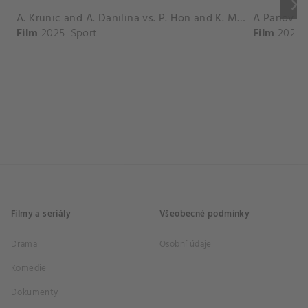
keyboard_arrow_right
A. Krunic and A. Danilina vs. P. Hon and K. Muchova Match Highlights - BEIJING_Capital Group Diamond ( October 02, 2025)
Film
2025
Sport
Film
2026
Filmy a seriály
Všeobecné podmínky
Drama
Osobní údaje
Komedie
Dokumenty