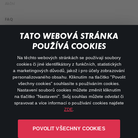
Akční
FAQ
Můj účet
TATO WEBOVÁ STRÁNKA
Důležité odkazy
POUŽÍVÁ COOKIES
Na těchto webových stránkách se používají soubory
facebook
instagram
cookies či jiné identifikátory z funkčních, statistických
a marketingových důvodů, jakož i pro účely zobrazování
personalizovaného obsahu. Kliknutím na tlačítko "Povolit
youtube
všechny cookies" souhlasíte s používáním cookies.
Nastavení souborů cookies můžete změnit kliknutím
na tlačítko "Nastavení". Svůj souhlas můžete odvolat či
spravovat a více informací o používání cookies najdete
ZDE
.
Canal+ Luxembourg S. à r.l. se sídlem Rue Albert Borschette 4,
L-1246 Luxembourg R.C.S.
POVOLIT VŠECHNY COOKIES
Luxembourg: B 87.905