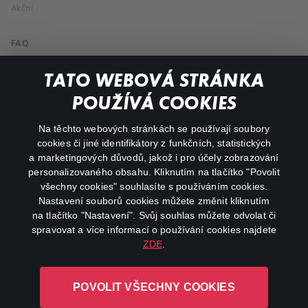
Akční
FAQ
Můj účet
TATO WEBOVÁ STRÁNKA
Důležité odkazy
POUŽÍVÁ COOKIES
Na těchto webových stránkách se používají soubory
facebook
instagram
cookies či jiné identifikátory z funkčních, statistických
a marketingových důvodů, jakož i pro účely zobrazování
personalizovaného obsahu. Kliknutím na tlačítko "Povolit
youtube
všechny cookies" souhlasíte s používáním cookies.
Nastavení souborů cookies můžete změnit kliknutím
na tlačítko "Nastavení". Svůj souhlas můžete odvolat či
spravovat a více informací o používání cookies najdete
ZDE
.
Canal+ Luxembourg S. à r.l. se sídlem Rue Albert Borschette 4,
L-1246 Luxembourg R.C.S.
POVOLIT VŠECHNY COOKIES
Luxembourg: B 87.905