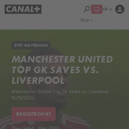
search
expand_more
person
CS
Přehled titulů
Apple TV
Moloch
Více
expand_more
ZPĚT NA PŘEHLED
MANCHESTER UNITED
TOP GK SAVES VS.
LIVERPOOL
Manchester United Top Gk Saves vs. Liverpool,
10/19/2025.
REGISTROVAT
Žánr:
Sport
Rok: 2025