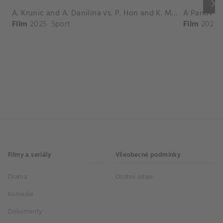
keyboard_arrow_right
A. Krunic and A. Danilina vs. P. Hon and K. Muchova Match Highlights - BEIJING_Capital Group Diamond ( October 02, 2025)
Film
2025
Sport
Film
2026
Filmy a seriály
Všeobecné podmínky
Drama
Osobní údaje
Komedie
Dokumenty