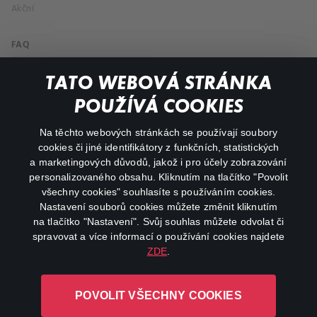
Akční
FAQ
Můj účet
TATO WEBOVÁ STRÁNKA
Důležité odkazy
POUŽÍVÁ COOKIES
Na těchto webových stránkách se používají soubory
facebook
instagram
cookies či jiné identifikátory z funkčních, statistických
a marketingových důvodů, jakož i pro účely zobrazování
personalizovaného obsahu. Kliknutím na tlačítko "Povolit
youtube
všechny cookies" souhlasíte s používáním cookies.
Nastavení souborů cookies můžete změnit kliknutím
na tlačítko "Nastavení". Svůj souhlas můžete odvolat či
spravovat a více informací o používání cookies najdete
ZDE
.
Canal+ Luxembourg S. à r.l. se sídlem Rue Albert Borschette 4,
L-1246 Luxembourg R.C.S.
POVOLIT VŠECHNY COOKIES
Luxembourg: B 87.905