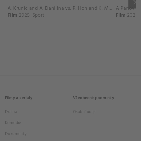
keyboard_arrow_right
A. Krunic and A. Danilina vs. P. Hon and K. Muchova Match Highlights - BEIJING_Capital Group Diamond ( October 02, 2025)
Film
2025
Sport
Film
2026
Filmy a seriály
Všeobecné podmínky
Drama
Osobní údaje
Komedie
Dokumenty