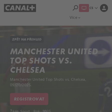
search
expand_more
person
CS
Přehled titulů
Apple TV
Moloch
Více
expand_more
ZPĚT NA PŘEHLED
MANCHESTER UNITED
TOP SHOTS VS.
CHELSEA
Manchester United Top Shots vs. Chelsea,
09/20/2025.
REGISTROVAT
Žánr:
Sport
Rok: 2025