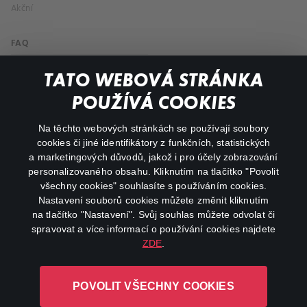
Akční
FAQ
Můj účet
TATO WEBOVÁ STRÁNKA
Důležité odkazy
POUŽÍVÁ COOKIES
Na těchto webových stránkách se používají soubory
facebook
instagram
cookies či jiné identifikátory z funkčních, statistických
a marketingových důvodů, jakož i pro účely zobrazování
personalizovaného obsahu. Kliknutím na tlačítko "Povolit
youtube
všechny cookies" souhlasíte s používáním cookies.
Nastavení souborů cookies můžete změnit kliknutím
na tlačítko "Nastavení". Svůj souhlas můžete odvolat či
spravovat a více informací o používání cookies najdete
ZDE
.
Canal+ Luxembourg S. à r.l. se sídlem Rue Albert Borschette 4,
L-1246 Luxembourg R.C.S.
POVOLIT VŠECHNY COOKIES
Luxembourg: B 87.905