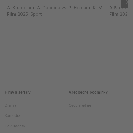
keyboard_arrow_right
A. Krunic and A. Danilina vs. P. Hon and K. Muchova Match Highlights - BEIJING_Capital Group Diamond ( October 02, 2025)
Film
2025
Sport
Film
2026
Filmy a seriály
Všeobecné podmínky
Drama
Osobní údaje
Komedie
Dokumenty