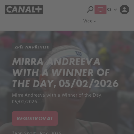
search
expand_more
person
CS
Přehled titulů
Apple TV
Moloch
Více
expand_more
ZPĚT NA PŘEHLED
MIRRA ANDREEVA
WITH A WINNER OF
THE DAY, 05/02/2026
Mirra Andreeva with a Winner of the Day,
05/02/2026.
REGISTROVAT
Žánr:
Sport
Rok: 2026