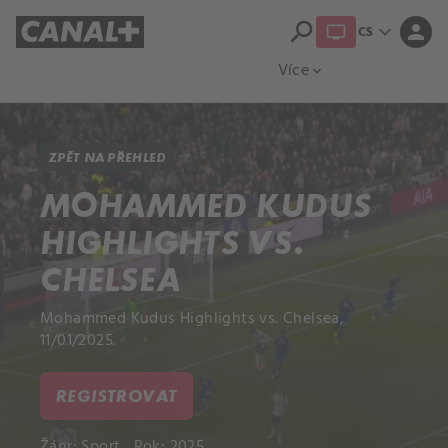
search
expand_more
person
CS
Přehled titulů
Apple TV
Moloch
Více
expand_more
ZPĚT NA PŘEHLED
MOHAMMED KUDUS
HIGHLIGHTS VS.
CHELSEA
Mohammed Kudus Highlights vs. Chelsea,
11/01/2025.
REGISTROVAT
Žánr:
Sport
Rok: 2025