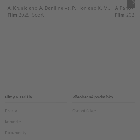
keyboard_arrow_right
A. Krunic and A. Danilina vs. P. Hon and K. Muchova Match Highlights - BEIJING_Capital Group Diamond ( October 02, 2025)
Film
2025
Sport
Film
2026
Filmy a seriály
Všeobecné podmínky
Drama
Osobní údaje
Komedie
Dokumenty