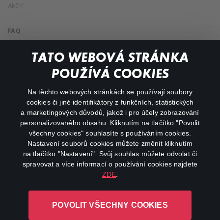
Akční
FAQ
Můj účet
TATO WEBOVÁ STRÁNKA
Důležité odkazy
POUŽÍVÁ COOKIES
Na těchto webových stránkách se používají soubory
facebook
instagram
cookies či jiné identifikátory z funkčních, statistických
a marketingových důvodů, jakož i pro účely zobrazování
personalizovaného obsahu. Kliknutím na tlačítko "Povolit
youtube
všechny cookies" souhlasíte s používáním cookies.
Nastavení souborů cookies můžete změnit kliknutím
na tlačítko "Nastavení". Svůj souhlas můžete odvolat či
spravovat a více informací o používání cookies najdete
ZDE
.
Canal+ Luxembourg S. à r.l. se sídlem Rue Albert Borschette 4,
L-1246 Luxembourg R.C.S.
POVOLIT VŠECHNY COOKIES
Luxembourg: B 87.905