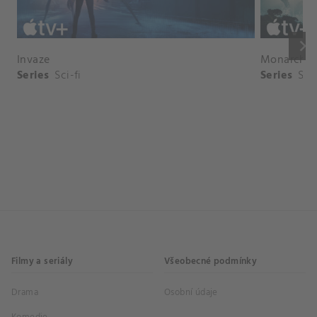
keyboard_arrow_right
Invaze
Monarch: 
Series
Sci-fi
Series
Sci-
Filmy a seriály
Všeobecné podmínky
Drama
Osobní údaje