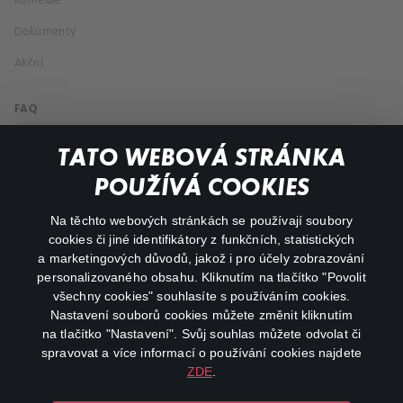
Komedie
Dokumenty
Akční
FAQ
Můj účet
TATO WEBOVÁ STRÁNKA
Důležité odkazy
POUŽÍVÁ COOKIES
Na těchto webových stránkách se používají soubory
facebook
instagram
cookies či jiné identifikátory z funkčních, statistických
a marketingových důvodů, jakož i pro účely zobrazování
personalizovaného obsahu. Kliknutím na tlačítko "Povolit
youtube
všechny cookies" souhlasíte s používáním cookies.
Nastavení souborů cookies můžete změnit kliknutím
na tlačítko "Nastavení". Svůj souhlas můžete odvolat či
spravovat a více informací o používání cookies najdete
ZDE
.