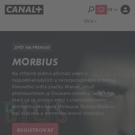
search
expand_more
person
CS
Přehled titulů
Apple TV
Moloch
Více
expand_more
ZPĚT NA PŘEHLED
MORBIUS
Na stříbrné plátno přichází jeden z
nejpodmanivějších a nerozporuplnějších hrdinů
filmového světa značky Marvel, jehož
představitelem je Oscarem oceněný Jared Leto,
který se ve snímku mění v charismatického
antihrdinu Michaela Morbiuse. Doktor Morbius
trpí vzácnou a smrtelnou krevní chorobou.
REGISTROVAT