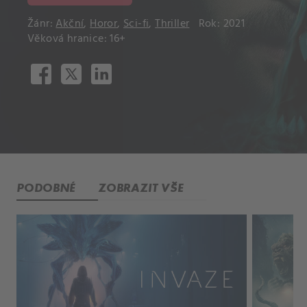
Žánr:
Akční
,
Horor
,
Sci-fi
,
Thriller
Rok: 2021
Věková hranice: 16+
PODOBNÉ
ZOBRAZIT VŠE