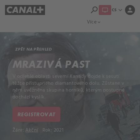
search
expand_more
person
CS
Přehled titulů
Apple TV
Moloch
Více
expand_more
ZPĚT NA PŘEHLED
MRAZIVÁ PAST
V odlehlé oblasti severní Kanady dojde k sesutí
těžce přístupného diamantového dolu. Zůstane v
něm uvězněna skupina horníků, kterým postupně
dochází kyslík.
REGISTROVAT
Žánr:
Akční
Rok: 2021