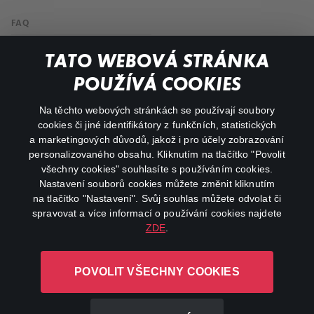
FAQ
Můj účet
TATO WEBOVÁ STRÁNKA
Důležité odkazy
POUŽÍVÁ COOKIES
Na těchto webových stránkách se používají soubory
facebook
instagram
cookies či jiné identifikátory z funkčních, statistických
a marketingových důvodů, jakož i pro účely zobrazování
personalizovaného obsahu. Kliknutím na tlačítko "Povolit
youtube
všechny cookies" souhlasíte s používáním cookies.
Nastavení souborů cookies můžete změnit kliknutím
na tlačítko "Nastavení". Svůj souhlas můžete odvolat či
spravovat a více informací o používání cookies najdete
ZDE
.
Canal+ Luxembourg S. à r.l. se sídlem Rue Albert Borschette 4,
L-1246 Luxembourg R.C.S.
POVOLIT VŠECHNY COOKIES
Luxembourg: B 87.905
Všechna práva vyhrazena