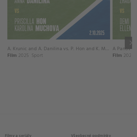
keyboard_arrow_right
A. Krunic and A. Danilina vs. P. Hon and K. Muchova Match Highlights - BEIJING_Capital Group Diamond ( October 02, 2025)
Film
2025
Sport
Film
2026
Filmy a seriály
Všeobecné podmínky