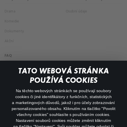
Drama
Osobní údaje
Komedie
Dokumenty
Akční
FAQ
Můj účet
TATO WEBOVÁ STRÁNKA
Důležité odkazy
POUŽÍVÁ COOKIES
Na těchto webových stránkách se používají soubory
facebook
instagram
cookies či jiné identifikátory z funkčních, statistických
a marketingových důvodů, jakož i pro účely zobrazování
personalizovaného obsahu. Kliknutím na tlačítko "Povolit
youtube
všechny cookies" souhlasíte s používáním cookies.
Nastavení souborů cookies můžete změnit kliknutím
na tlačítko "Nastavení". Svůj souhlas můžete odvolat či