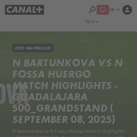
search
expand_more
person
CS
Přehled titulů
Apple TV
Moloch
Více
expand_more
ZPĚT NA PŘEHLED
N BARTUNKOVA VS N
FOSSA HUERGO
MATCH HIGHLIGHTS -
GUADALAJARA
500_GRANDSTAND (
SEPTEMBER 08, 2025)
N Bartunkova vs N Fossa Huergo Match Highlights