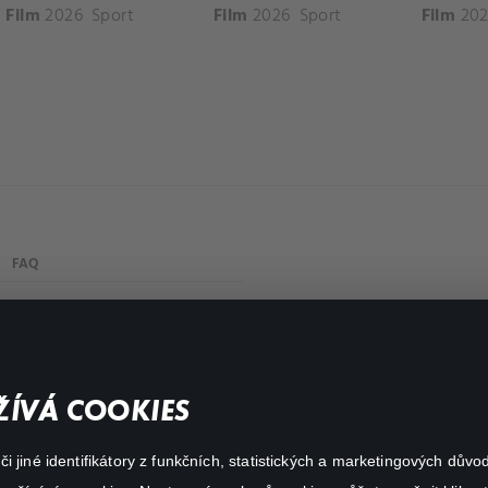
Film
2026
Sport
Film
2026
Sport
Film
202
FAQ
Můj účet
Důležité odkazy
ÍVÁ COOKIES
 jiné identifikátory z funkčních, statistických a marketingových dův