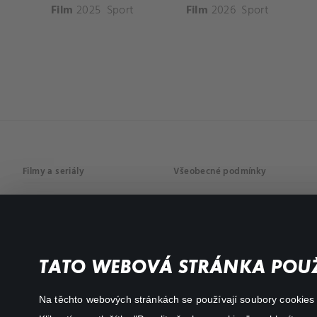
Film
2025
Sport
Film
2026
Sport
Filmy a seriály
Všeobecné podmínky
Drama
Osobní údaje
Komedie
Dokumenty
TATO WEBOVÁ STRÁNKA POUŽ
Akční
Na těchto webových stránkách se používají soubory cookies či