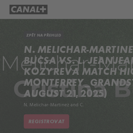
Přehled titulů
Apple TV
Molo
ZPĚT NA PŘEHLED
N. MELICHAR-MARTINE
BUCSA VS. L. JEANJE
KOZYREVA MATCH HIG
MONTERREY_GRANDST
AUGUST 21, 2025)
N. Melichar-Martinez and C.
REGISTROVAT