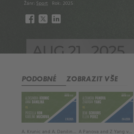
Žánr:
Sport
Rok: 2025
PODOBNÉ
ZOBRAZIT VŠE
A. Krunic and A. Danilina vs. P. Hon and K. Muchova Match Highlights - BEIJING_Capital Group Diamond ( October 02, 2025)
A Panova and Z Yang vs D Schuurs and E Perez Match Highlights - MADRID_Court 8 ( April 24, 2026)