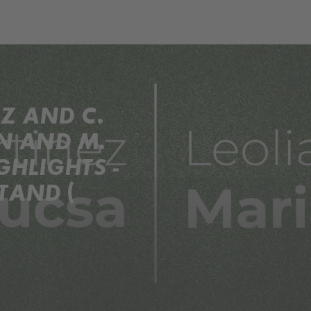
ch
Dcera národa
Z AND C.
AN AND M.
HLIGHTS -
AND (