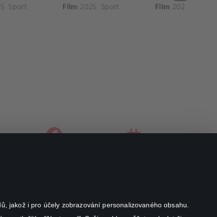
5
Sport
Film
2025
Sport
Film
2025
Sport
facebook
instagram
youtube
odů, jakož i pro účely zobrazování personalizovaného obsahu.