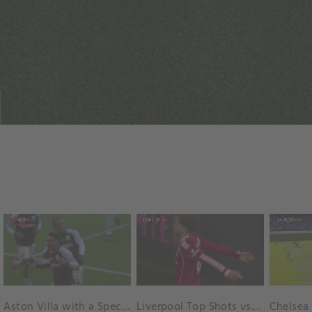
Aston Villa with a Spectacular Goal vs. Nottingham Forest
Liverpool Top Shots vs. Fulham