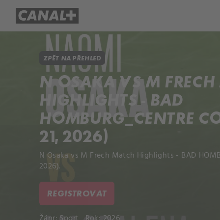
Přehled titulů
Apple TV
Molo
ZPĚT NA PŘEHLED
N OSAKA VS M FRECH
HIGHLIGHTS - BAD
HOMBURG_CENTRE COU
21, 2026)
N Osaka vs M Frech Match Highlights - BAD HOMB
2026).
REGISTROVAT
Žánr:
Sport
Rok: 2026