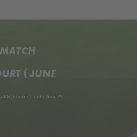
ch
Dcera národa
 MATCH
RT ( JUNE
URG_Centre Court ( June 21,