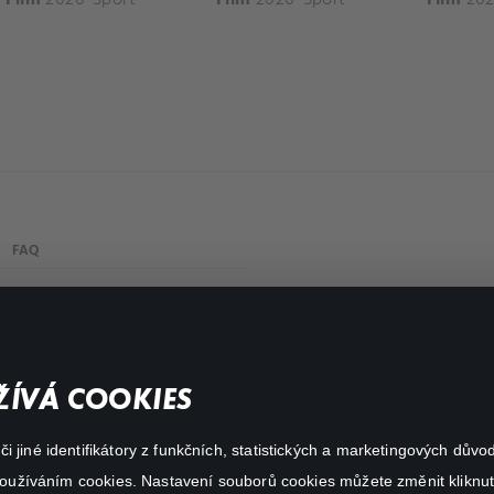
FAQ
Můj účet
Důležité odkazy
ÍVÁ COOKIES
 jiné identifikátory z funkčních, statistických a marketingových dův
 používáním cookies. Nastavení souborů cookies můžete změnit kliknut