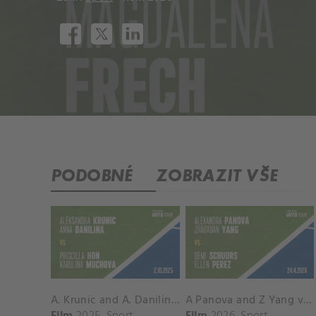
PODOBNÉ
ZOBRAZIT VŠE
A. Krunic and A. Danilina vs. P. Hon and K. Muchova Match Highlights - BEIJING_Capital Group Diamond ( October 02, 2025)
A Panova and Z Yang vs D Schuurs and E Perez Match Highlights - MADRID_Court 8 ( April 24, 2026)
Film
2025
Sport
Film
2026
Sport