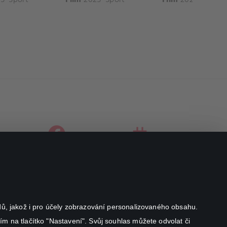
facebook
instagram
youtube
odů, jakož i pro účely zobrazování personalizovaného obsahu.
ím na tlačítko "Nastavení". Svůj souhlas můžete odvolat či