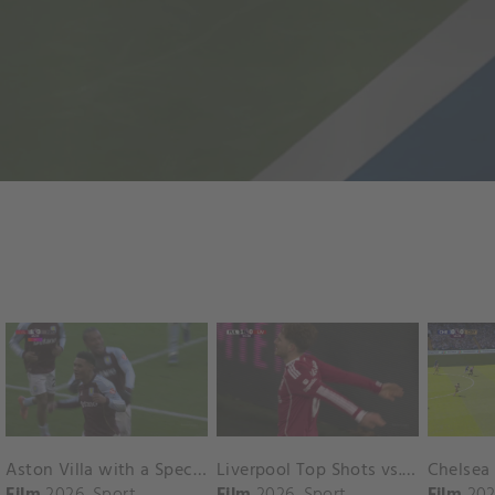
Aston Villa with a Spectacular Goal vs. Nottingham Forest
Liverpool Top Shots vs. Fulham
Film
2026
Sport
Film
2026
Sport
Film
202