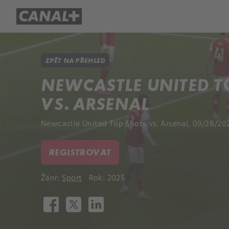
Přehled titulů
Apple TV
Molo
ZPĚT NA PŘEHLED
NEWCASTLE UNITED T
VS. ARSENAL
Newcastle United Top Shots vs. Arsenal, 09/28/20
REGISTROVAT
Žánr:
Sport
Rok: 2025