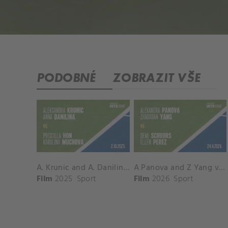
PODOBNÉ
ZOBRAZIT VŠE
A. Krunic and A. Danilina vs. P. Hon and K. Muchova Match Highlights - BEIJING_Capital Group Diamond ( October 02, 2025)
A Panova and Z Yang vs D Schuurs and E Perez Match Highlights - MADRID_Court 8 ( April 24, 2026)
Film
2025
Sport
Film
2026
Sport