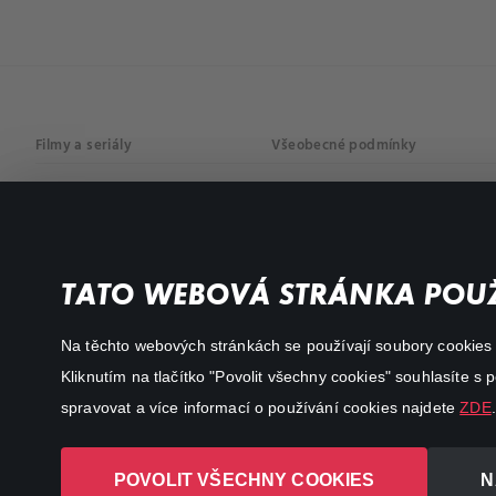
Filmy a seriály
Všeobecné podmínky
Drama
Osobní údaje
Komedie
Dokumenty
TATO WEBOVÁ STRÁNKA POUŽ
Akční
Na těchto webových stránkách se používají soubory cookies či
Kliknutím na tlačítko "Povolit všechny cookies" souhlasíte s
spravovat a více informací o používání cookies najdete
ZDE
.
POVOLIT VŠECHNY COOKIES
N