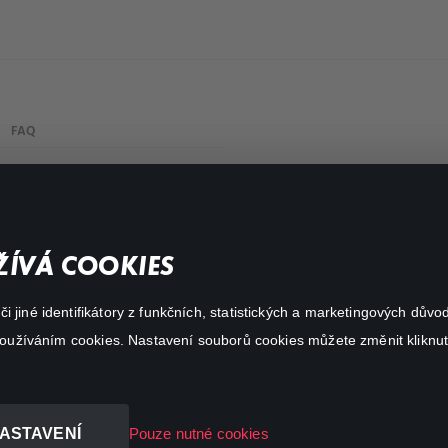
FAQ
Můj účet
Důležité odkazy
ÍVÁ COOKIES
 jiné identifikátory z funkčních, statistických a marketingových dův
 používáním cookies. Nastavení souborů cookies můžete změnit kliknut
ASTAVENÍ
Pouze nutné cookies