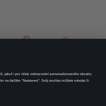
facebook
instagram
youtube
odů, jakož i pro účely zobrazování personalizovaného obsahu.
ím na tlačítko "Nastavení". Svůj souhlas můžete odvolat či
Canal+ Luxembourg S. à r.l. se sídlem Rue Albert Borschette 4,
L-1246 Luxembourg R.C.S.
Luxembourg: B 87.905
Všechna práva vyhrazena