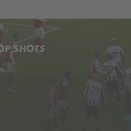
ch
Dcera národa
OP SHOTS
25.