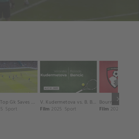
keyboard_arrow_right
Chelsea Top Gk Saves vs. Crystal Palace
V. Kudermetova vs. B. Bencic Match Highlights - CINCINNATI_Champions Court ( August 10, 2025)
5
Sport
Film
2025
Sport
Film
2025
Sport