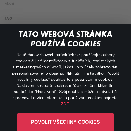
Akční
FAQ
Můj účet
TATO WEBOVÁ STRÁNKA
Důležité odkazy
POUŽÍVÁ COOKIES
Na těchto webových stránkách se používají soubory
facebook
instagram
cookies či jiné identifikátory z funkčních, statistických
a marketingových důvodů, jakož i pro účely zobrazování
personalizovaného obsahu. Kliknutím na tlačítko "Povolit
youtube
všechny cookies" souhlasíte s používáním cookies.
Nastavení souborů cookies můžete změnit kliknutím
na tlačítko "Nastavení". Svůj souhlas můžete odvolat či
spravovat a více informací o používání cookies najdete
ZDE
.
Canal+ Luxembourg S. à r.l. se sídlem Rue Albert Borschette 4,
L-1246 Luxembourg R.C.S.
POVOLIT VŠECHNY COOKIES
Luxembourg: B 87.905