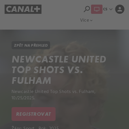
search
expand_more
person
CS
Přehled titulů
Apple TV
Moloch
Více
expand_more
ZPĚT NA PŘEHLED
NEWCASTLE UNITED
TOP SHOTS VS.
FULHAM
Newcastle United Top Shots vs. Fulham,
10/25/2025.
REGISTROVAT
Žánr:
Sport
Rok: 2025