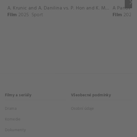
keyboard_arrow_right
A. Krunic and A. Danilina vs. P. Hon and K. Muchova Match Highlights - BEIJING_Capital Group Diamond ( October 02, 2025)
Film
2025
Sport
Film
2026
Filmy a seriály
Všeobecné podmínky
Drama
Osobní údaje
Komedie
Dokumenty