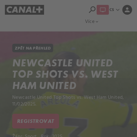
search
expand_more
person
CS
Přehled titulů
Apple TV
Moloch
Více
expand_more
ZPĚT NA PŘEHLED
NEWCASTLE UNITED
TOP SHOTS VS. WEST
HAM UNITED
Newcastle United Top Shots vs. West Ham United,
11/02/2025.
REGISTROVAT
Žánr:
Sport
Rok: 2025