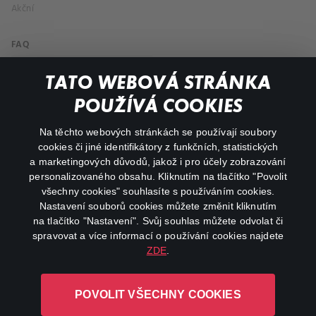
Akční
FAQ
Můj účet
TATO WEBOVÁ STRÁNKA
Důležité odkazy
POUŽÍVÁ COOKIES
Na těchto webových stránkách se používají soubory
facebook
instagram
cookies či jiné identifikátory z funkčních, statistických
a marketingových důvodů, jakož i pro účely zobrazování
personalizovaného obsahu. Kliknutím na tlačítko "Povolit
youtube
všechny cookies" souhlasíte s používáním cookies.
Nastavení souborů cookies můžete změnit kliknutím
na tlačítko "Nastavení". Svůj souhlas můžete odvolat či
spravovat a více informací o používání cookies najdete
ZDE
.
Canal+ Luxembourg S. à r.l. se sídlem Rue Albert Borschette 4,
L-1246 Luxembourg R.C.S.
POVOLIT VŠECHNY COOKIES
Luxembourg: B 87.905