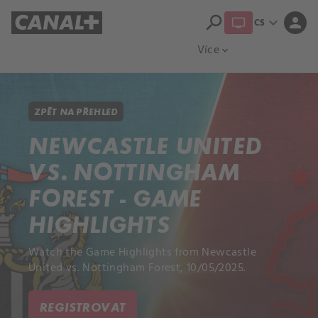
search
expand_more
person
CS
Přehled titulů
Apple TV
Moloch
Více
expand_more
ZPĚT NA PŘEHLED
NEWCASTLE UNITED
VS. NOTTINGHAM
FOREST - GAME
HIGHLIGHTS
Watch the Game Highlights from Newcastle
United vs. Nottingham Forest, 10/05/2025.
REGISTROVAT