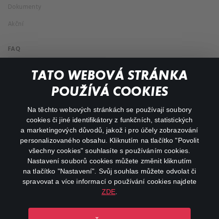
Dokumenty
Akční
FAQ
Můj účet
TATO WEBOVÁ STRÁNKA
Důležité odkazy
POUŽÍVÁ COOKIES
Na těchto webových stránkách se používají soubory
facebook
instagram
cookies či jiné identifikátory z funkčních, statistických
a marketingových důvodů, jakož i pro účely zobrazování
personalizovaného obsahu. Kliknutím na tlačítko "Povolit
youtube
všechny cookies" souhlasíte s používáním cookies.
Nastavení souborů cookies můžete změnit kliknutím
na tlačítko "Nastavení". Svůj souhlas můžete odvolat či
spravovat a více informací o používání cookies najdete
ZDE
.
Canal+ Luxembourg S. à r.l. se sídlem Rue Albert Borschette 4,