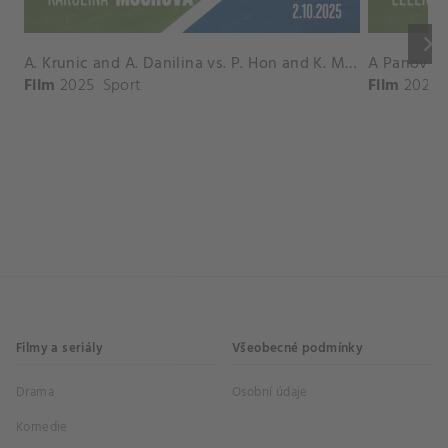
keyboard_arrow_right
A. Krunic and A. Danilina vs. P. Hon and K. Muchova Match Highlights - BEIJING_Capital Group Diamond ( October 02, 2025)
Film
2025
Sport
Film
2026
Filmy a seriály
Všeobecné podmínky
Drama
Osobní údaje
Komedie