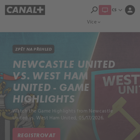
search
expand_more
person
CS
Přehled titulů
Apple TV
Moloch
Více
expand_more
ZPĚT NA PŘEHLED
NEWCASTLE UNITED
VS. WEST HAM
UNITED - GAME
HIGHLIGHTS
Watch the Game Highlights from Newcastle
United vs. West Ham United, 05/17/2026.
REGISTROVAT