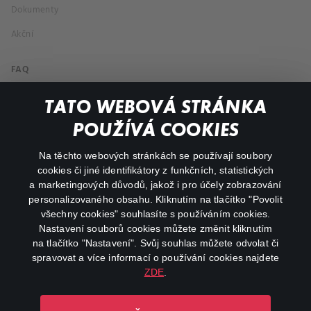
Dokumenty
Akční
FAQ
Můj účet
TATO WEBOVÁ STRÁNKA
Důležité odkazy
POUŽÍVÁ COOKIES
Na těchto webových stránkách se používají soubory
facebook
instagram
cookies či jiné identifikátory z funkčních, statistických
a marketingových důvodů, jakož i pro účely zobrazování
personalizovaného obsahu. Kliknutím na tlačítko "Povolit
youtube
všechny cookies" souhlasíte s používáním cookies.
Nastavení souborů cookies můžete změnit kliknutím
na tlačítko "Nastavení". Svůj souhlas můžete odvolat či
spravovat a více informací o používání cookies najdete
ZDE
.
Canal+ Luxembourg S. à r.l. se sídlem Rue Albert Borschette 4,