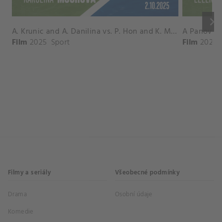
keyboard_arrow_right
A. Krunic and A. Danilina vs. P. Hon and K. Muchova Match Highlights - BEIJING_Capital Group Diamond ( October 02, 2025)
Film
2025
Sport
Film
2026
Filmy a seriály
Všeobecné podmínky
Drama
Osobní údaje
Komedie