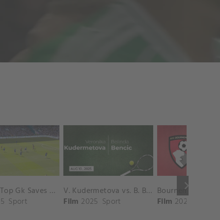
keyboard_arrow_right
Chelsea Top Gk Saves vs. Crystal Palace
V. Kudermetova vs. B. Bencic Match Highlights - CINCINNATI_Champions Court ( August 10, 2025)
5
Sport
Film
2025
Sport
Film
2025
Sport