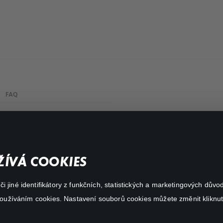
FAQ
Můj účet
Důležité odkazy
ÍVÁ COOKIES
 jiné identifikátory z funkčních, statistických a marketingových dův
 používáním cookies. Nastavení souborů cookies můžete změnit kliknut