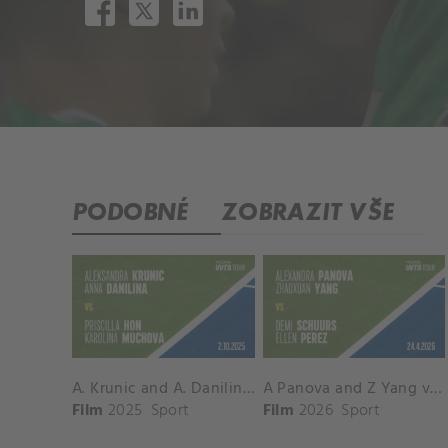
PODOBNÉ
ZOBRAZIT VŠE
A. Krunic and A. Danilina vs. P. Hon and K. Muchova Match Highlights - BEIJING_Capital Group Diamond ( October 02, 2025)
A Panova and Z Yang vs D Schuurs and E Perez Match Highlights - MADRID_Court 8 ( April 24, 2026)
Film
2025
Sport
Film
2026
Sport