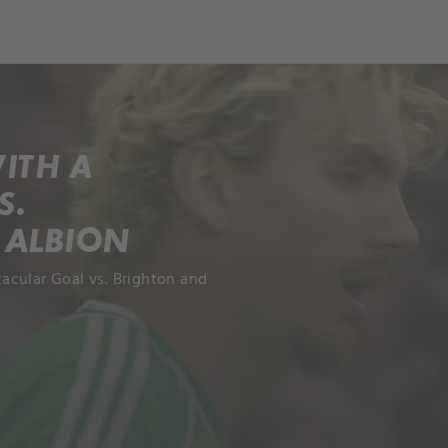
ch
Dcera národa
ITH A
S.
 ALBION
acular Goal vs. Brighton and