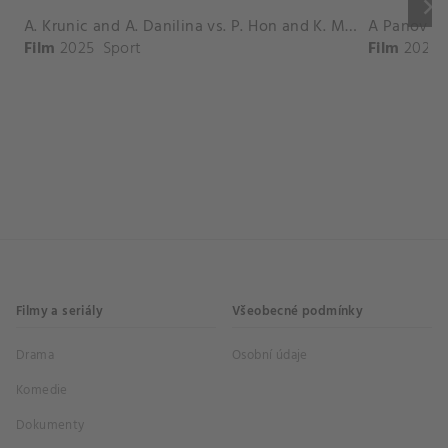
keyboard_arrow_right
A. Krunic and A. Danilina vs. P. Hon and K. Muchova Match Highlights - BEIJING_Capital Group Diamond ( October 02, 2025)
Film
2025
Sport
Film
2026
Filmy a seriály
Všeobecné podmínky
Drama
Osobní údaje
Komedie
Dokumenty