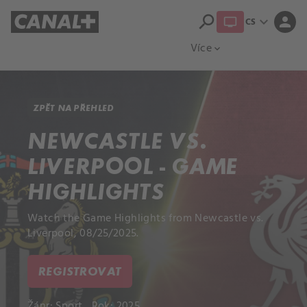
search
expand_more
person
CS
Přehled titulů
Apple TV
Moloch
Více
expand_more
ZPĚT NA PŘEHLED
NEWCASTLE VS.
LIVERPOOL - GAME
HIGHLIGHTS
Watch the Game Highlights from Newcastle vs.
Liverpool, 08/25/2025.
REGISTROVAT
Žánr:
Sport
Rok: 2025