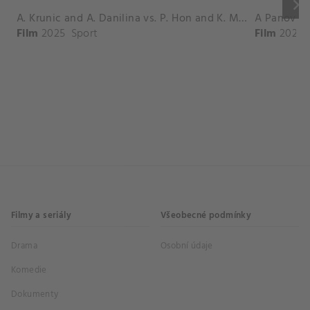
keyboard_arrow_right
A. Krunic and A. Danilina vs. P. Hon and K. Muchova Match Highlights - BEIJING_Capital Group Diamond ( October 02, 2025)
Film
2025
Sport
Film
2026
Filmy a seriály
Všeobecné podmínky
Drama
Osobní údaje
Komedie
Dokumenty