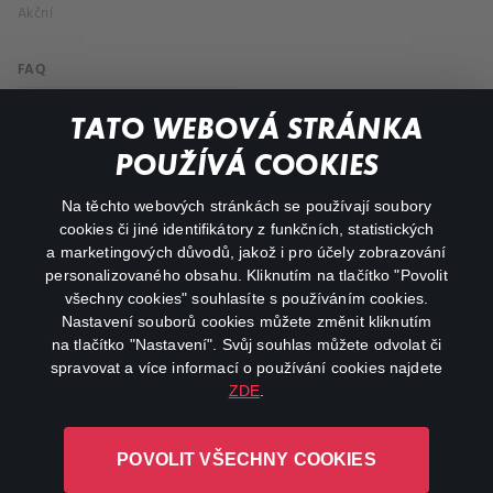
Akční
FAQ
Můj účet
TATO WEBOVÁ STRÁNKA
Důležité odkazy
POUŽÍVÁ COOKIES
Na těchto webových stránkách se používají soubory
facebook
instagram
cookies či jiné identifikátory z funkčních, statistických
a marketingových důvodů, jakož i pro účely zobrazování
personalizovaného obsahu. Kliknutím na tlačítko "Povolit
youtube
všechny cookies" souhlasíte s používáním cookies.
Nastavení souborů cookies můžete změnit kliknutím
na tlačítko "Nastavení". Svůj souhlas můžete odvolat či
spravovat a více informací o používání cookies najdete
ZDE
.
Canal+ Luxembourg S. à r.l. se sídlem Rue Albert Borschette 4,
L-1246 Luxembourg R.C.S.
POVOLIT VŠECHNY COOKIES
Luxembourg: B 87.905