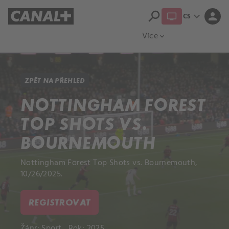
search
expand_more
person
CS
Přehled titulů
Apple TV
Moloch
Více
expand_more
ZPĚT NA PŘEHLED
NOTTINGHAM FOREST
TOP SHOTS VS.
BOURNEMOUTH
Nottingham Forest Top Shots vs. Bournemouth,
10/26/2025.
REGISTROVAT
Žánr:
Sport
Rok: 2025