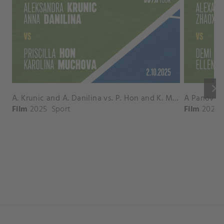
keyboard_arrow_right
A. Krunic and A. Danilina vs. P. Hon and K. Muchova Match Highlights - BEIJING_Capital Group Diamond ( October 02, 2025)
Film
2025
Sport
Film
2026