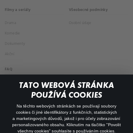
Filmy a seriály
Všeobecné podmínky
Drama
Osobní údaje
Komedie
Dokumenty
Akční
FAQ
Můj účet
TATO WEBOVÁ STRÁNKA
Důležité odkazy
POUŽÍVÁ COOKIES
Na těchto webových stránkách se používají soubory
facebook
instagram
cookies či jiné identifikátory z funkčních, statistických
a marketingových důvodů, jakož i pro účely zobrazování
personalizovaného obsahu. Kliknutím na tlačítko "Povolit
youtube
všechny cookies" souhlasíte s používáním cookies.