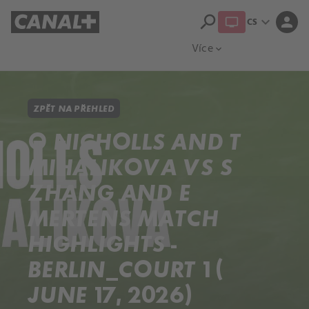
search
expand_more
person
CS
Přehled titulů
Apple TV
Moloch
Více
expand_more
ZPĚT NA PŘEHLED
O NICHOLLS AND T
MIHALIKOVA VS S
ZHANG AND E
MERTENS MATCH
HIGHLIGHTS -
BERLIN_COURT 1 (
JUNE 17, 2026)