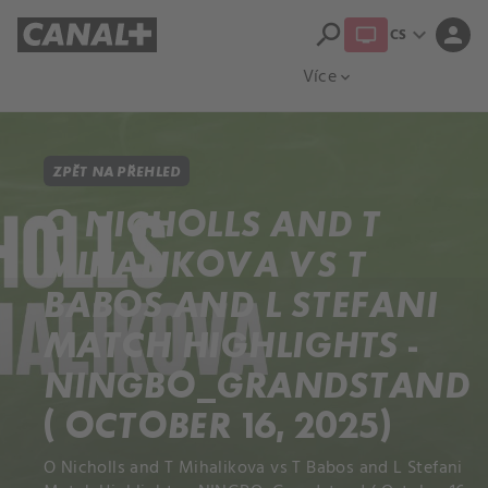
search
expand_more
person
CS
Přehled titulů
Apple TV
Moloch
Více
expand_more
ZPĚT NA PŘEHLED
O NICHOLLS AND T
MIHALIKOVA VS T
BABOS AND L STEFANI
MATCH HIGHLIGHTS -
NINGBO_GRANDSTAND
( OCTOBER 16, 2025)
O Nicholls and T Mihalikova vs T Babos and L Stefani