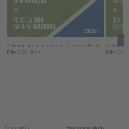
keyboard_arrow_right
A. Krunic and A. Danilina vs. P. Hon and K. Muchova Match Highlights - BEIJING_Capital Group Diamond ( October 02, 2025)
Film
2025
Sport
Film
2026
Filmy a seriály
Všeobecné podmínky