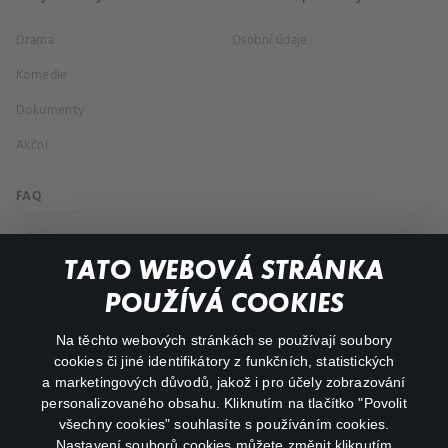
Drama
Osobní údaje
Komedie
Dokumenty
Akční
FAQ
Můj účet
TATO WEBOVÁ STRÁNKA
Důležité odkazy
POUŽÍVÁ COOKIES
Na těchto webových stránkách se používají soubory
facebook
instagram
cookies či jiné identifikátory z funkčních, statistických
a marketingových důvodů, jakož i pro účely zobrazování
personalizovaného obsahu. Kliknutím na tlačítko "Povolit
youtube
všechny cookies" souhlasíte s používáním cookies.
Nastavení souborů cookies můžete změnit kliknutím