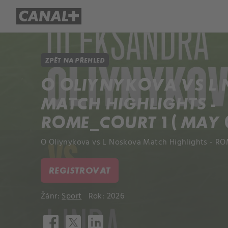
Přehled titulů
Apple TV
Molo
ZPĚT NA PŘEHLED
O OLIYNYKOVA VS L
MATCH HIGHLIGHTS -
ROME_COURT 1 ( MAY 0
O Oliynykova vs L Noskova Match Highlights - ROM
REGISTROVAT
Žánr:
Sport
Rok: 2026