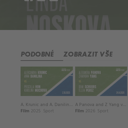
PODOBNÉ
ZOBRAZIT VŠE
A. Krunic and A. Danilina vs. P. Hon and K. Muchova Match Highlights - BEIJING_Capital Group Diamond ( October 02, 2025)
A Panova and Z Yang vs D Schuurs and E Perez Match Highlights - MADRID_Court 8 ( April 24, 2026)
Film
2025
Sport
Film
2026
Sport