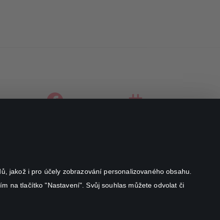
facebook
instagram
youtube
odů, jakož i pro účely zobrazování personalizovaného obsahu.
ím na tlačítko "Nastavení". Svůj souhlas můžete odvolat či
Canal+ Luxembourg S. à r.l. se sídlem Rue Albert Borschette 4,
L-1246 Luxembourg R.C.S.
Luxembourg: B 87.905