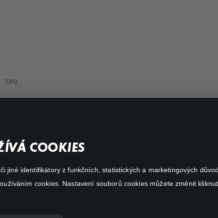
FAQ
Můj účet
Důležité odkazy
ÍVÁ COOKIES
 jiné identifikátory z funkčních, statistických a marketingových dův
 používáním cookies. Nastavení souborů cookies můžete změnit kliknut