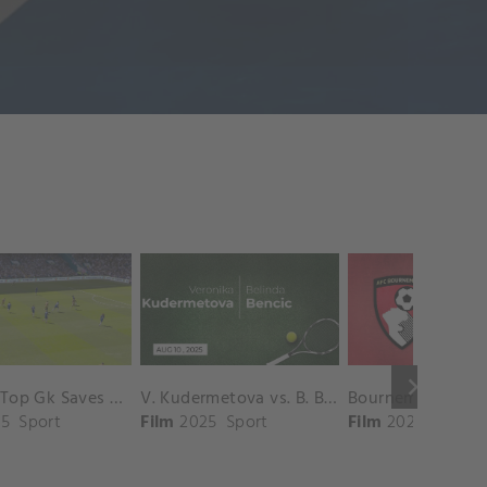
keyboard_arrow_right
Chelsea Top Gk Saves vs. Crystal Palace
V. Kudermetova vs. B. Bencic Match Highlights - CINCINNATI_Champions Court ( August 10, 2025)
5
Sport
Film
2025
Sport
Film
2025
Sport