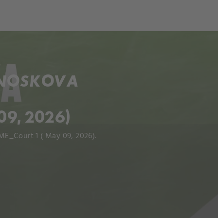
ch
Dcera národa
 NOSKOVA
9, 2026)
E_Court 1 ( May 09, 2026).