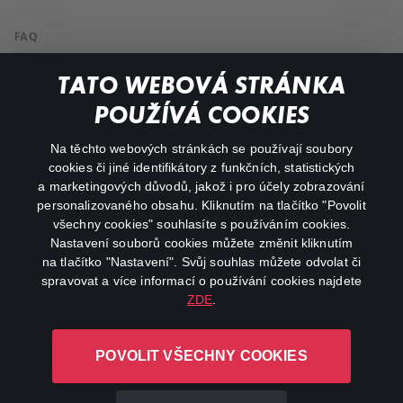
FAQ
Můj účet
TATO WEBOVÁ STRÁNKA
Důležité odkazy
POUŽÍVÁ COOKIES
Na těchto webových stránkách se používají soubory
facebook
instagram
cookies či jiné identifikátory z funkčních, statistických
a marketingových důvodů, jakož i pro účely zobrazování
personalizovaného obsahu. Kliknutím na tlačítko "Povolit
youtube
všechny cookies" souhlasíte s používáním cookies.
Nastavení souborů cookies můžete změnit kliknutím
na tlačítko "Nastavení". Svůj souhlas můžete odvolat či
spravovat a více informací o používání cookies najdete
ZDE
.
Canal+ Luxembourg S. à r.l. se sídlem Rue Albert Borschette 4,
L-1246 Luxembourg R.C.S.
POVOLIT VŠECHNY COOKIES
Luxembourg: B 87.905
Všechna práva vyhrazena