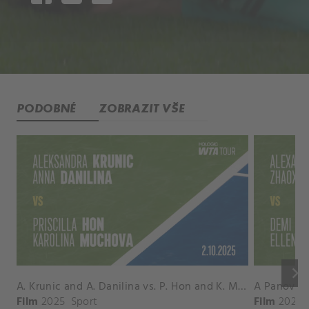
PODOBNÉ
ZOBRAZIT VŠE
keyboard_arrow_right
A. Krunic and A. Danilina vs. P. Hon and K. Muchova Match Highlights - BEIJING_Capital Group Diamond ( October 02, 2025)
Film
2025
Sport
Film
2026