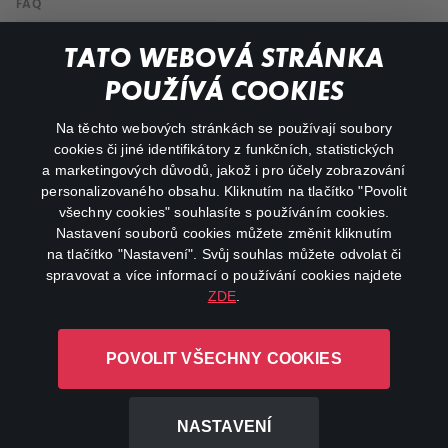
FAQ
Můj účet
TATO WEBOVÁ STRÁNKA
Důležité odkazy
POUŽÍVÁ COOKIES
Na těchto webových stránkách se používají soubory
facebook
instagram
cookies či jiné identifikátory z funkčních, statistických
a marketingových důvodů, jakož i pro účely zobrazování
personalizovaného obsahu. Kliknutím na tlačítko "Povolit
youtube
všechny cookies" souhlasíte s používáním cookies.
Nastavení souborů cookies můžete změnit kliknutím
na tlačítko "Nastavení". Svůj souhlas můžete odvolat či
spravovat a více informací o používání cookies najdete
ZDE
.
Canal+ Luxembourg S. à r.l. se sídlem Rue Albert Borschette 4,
L-1246 Luxembourg R.C.S.
POVOLIT VŠECHNY COOKIES
Luxembourg: B 87.905
Všechna práva vyhrazena
NASTAVENÍ
©
2026