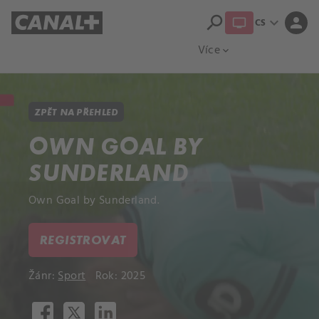
search
expand_more
person
CS
Přehled titulů
Apple TV
Moloch
Více
expand_more
ZPĚT NA PŘEHLED
OWN GOAL BY
SUNDERLAND
Own Goal by Sunderland.
REGISTROVAT
Žánr:
Sport
Rok: 2025