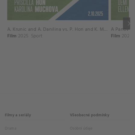
keyboard_arrow_right
A. Krunic and A. Danilina vs. P. Hon and K. Muchova Match Highlights - BEIJING_Capital Group Diamond ( October 02, 2025)
Film
2025
Sport
Film
2026
Filmy a seriály
Všeobecné podmínky
Drama
Osobní údaje