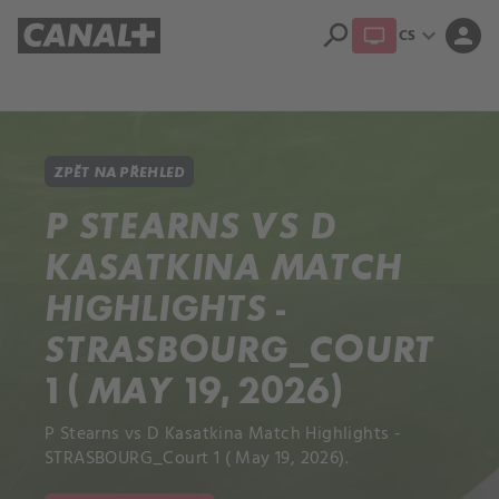
search
expand_more
person
CS
Přehled titulů
Apple TV
Moloch
Dcera národa
ZPĚT NA PŘEHLED
P STEARNS VS D
KASATKINA MATCH
HIGHLIGHTS -
STRASBOURG_COURT
1 ( MAY 19, 2026)
P Stearns vs D Kasatkina Match Highlights -
STRASBOURG_Court 1 ( May 19, 2026).