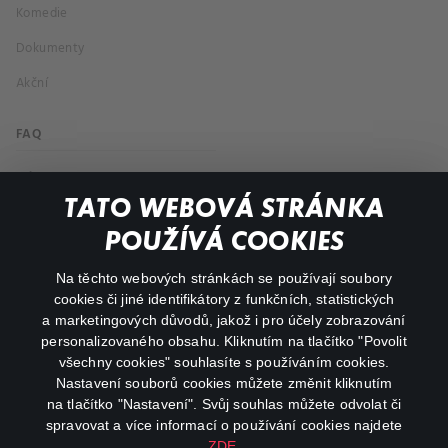
Komedie
Dokumenty
Akční
FAQ
Můj účet
TATO WEBOVÁ STRÁNKA
Důležité odkazy
POUŽÍVÁ COOKIES
Na těchto webových stránkách se používají soubory
facebook
instagram
cookies či jiné identifikátory z funkčních, statistických
a marketingových důvodů, jakož i pro účely zobrazování
personalizovaného obsahu. Kliknutím na tlačítko "Povolit
youtube
všechny cookies" souhlasíte s používáním cookies.
Nastavení souborů cookies můžete změnit kliknutím
na tlačítko "Nastavení". Svůj souhlas můžete odvolat či
spravovat a více informací o používání cookies najdete
ZDE
.