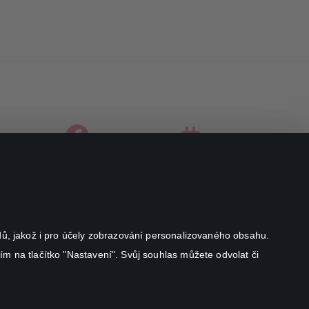
facebook
instagram
youtube
odů, jakož i pro účely zobrazování personalizovaného obsahu.
ím na tlačítko "Nastavení". Svůj souhlas můžete odvolat či
Canal+ Luxembourg S. à r.l. se sídlem Rue Albert Borschette 4,
L-1246 Luxembourg R.C.S.
Luxembourg: B 87.905
Všechna práva vyhrazena