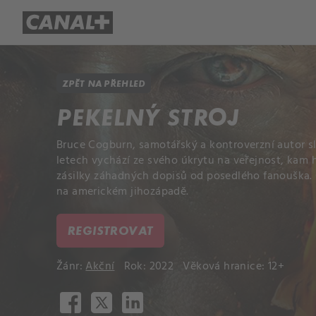
Přehled titulů
Apple TV
Molo
ZPĚT NA PŘEHLED
PEKELNÝ STROJ
Bruce Cogburn, samotářský a kontroverzní autor sl
letech vychází ze svého úkrytu na veřejnost, kam 
zásilky záhadných dopisů od posedlého fanouška. C
na americkém jihozápadě.
REGISTROVAT
Žánr:
Akční
Rok: 2022
Věková hranice: 12+