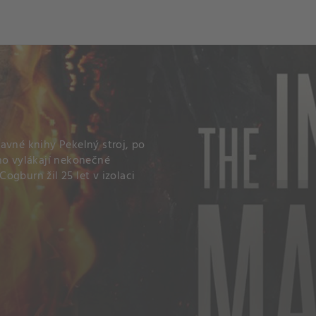
ch
Dcera národa
avné knihy Pekelný stroj, po
ho vylákají nekonečné
ogburn žil 25 let v izolaci