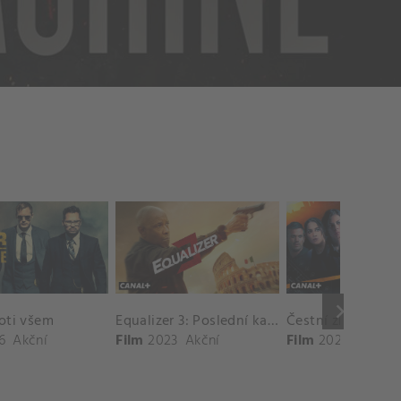
keyboard_arrow_right
oti všem
Equalizer 3: Poslední kapitola
Čestní zloději
6
Akční
Film
2023
Akční
Film
2023
Akční
,