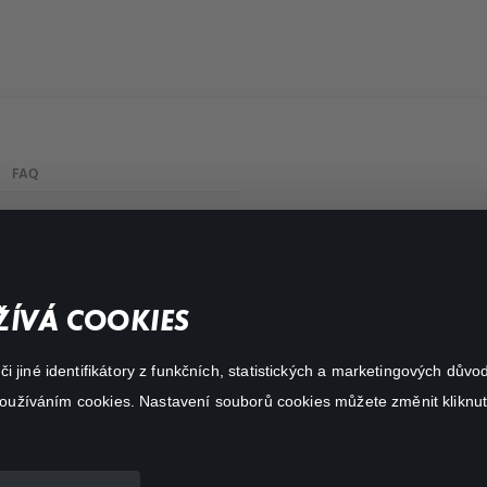
FAQ
Můj účet
Důležité odkazy
ÍVÁ COOKIES
 jiné identifikátory z funkčních, statistických a marketingových dův
 používáním cookies. Nastavení souborů cookies můžete změnit kliknut