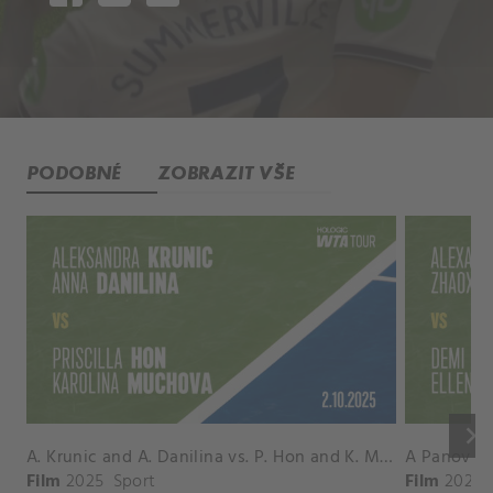
PODOBNÉ
ZOBRAZIT VŠE
keyboard_arrow_right
A. Krunic and A. Danilina vs. P. Hon and K. Muchova Match Highlights - BEIJING_Capital Group Diamond ( October 02, 2025)
Film
2025
Sport
Film
2026