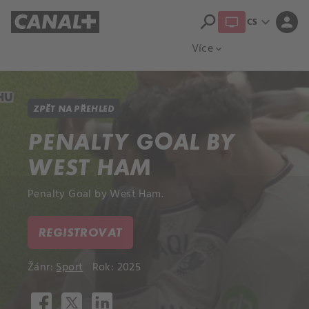
search
expand_more
person
CS
Přehled titulů
Apple TV
Moloch
Více
expand_more
ZPĚT NA PŘEHLED
PENALTY GOAL BY
WEST HAM
Penalty Goal by West Ham.
REGISTROVAT
Žánr:
Sport
Rok: 2025