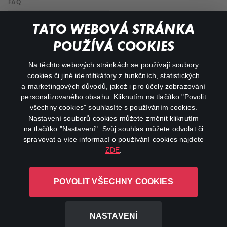
FAQ
Můj účet
TATO WEBOVÁ STRÁNKA
Důležité odkazy
POUŽÍVÁ COOKIES
Na těchto webových stránkách se používají soubory
facebook
instagram
cookies či jiné identifikátory z funkčních, statistických
a marketingových důvodů, jakož i pro účely zobrazování
personalizovaného obsahu. Kliknutím na tlačítko "Povolit
youtube
všechny cookies" souhlasíte s používáním cookies.
Nastavení souborů cookies můžete změnit kliknutím
na tlačítko "Nastavení". Svůj souhlas můžete odvolat či
spravovat a více informací o používání cookies najdete
ZDE
.
Canal+ Luxembourg S. à r.l. se sídlem Rue Albert Borschette 4,
L-1246 Luxembourg R.C.S.
POVOLIT VŠECHNY COOKIES
Luxembourg: B 87.905
Všechna práva vyhrazena
NASTAVENÍ
©
2026