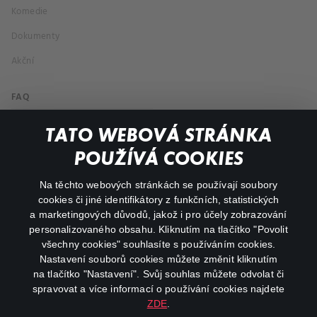
Komedie
Dokumenty
Akční
FAQ
Můj účet
TATO WEBOVÁ STRÁNKA
Důležité odkazy
POUŽÍVÁ COOKIES
Na těchto webových stránkách se používají soubory
facebook
instagram
cookies či jiné identifikátory z funkčních, statistických
a marketingových důvodů, jakož i pro účely zobrazování
personalizovaného obsahu. Kliknutím na tlačítko "Povolit
youtube
všechny cookies" souhlasíte s používáním cookies.
Nastavení souborů cookies můžete změnit kliknutím
na tlačítko "Nastavení". Svůj souhlas můžete odvolat či
spravovat a více informací o používání cookies najdete
ZDE
.