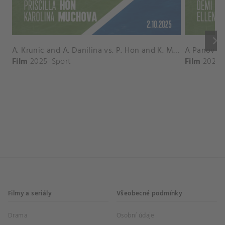
keyboard_arrow_right
A. Krunic and A. Danilina vs. P. Hon and K. Muchova Match Highlights - BEIJING_Capital Group Diamond ( October 02, 2025)
Film
2025
Sport
Film
2026
Filmy a seriály
Všeobecné podmínky
Drama
Osobní údaje