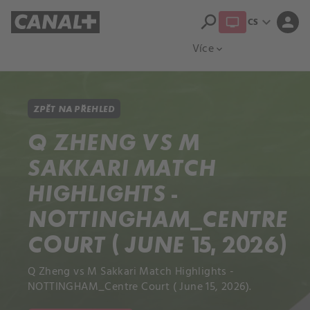
search
expand_more
person
CS
Přehled titulů
Apple TV
Moloch
Více
expand_more
ZPĚT NA PŘEHLED
Q ZHENG VS M
SAKKARI MATCH
HIGHLIGHTS -
NOTTINGHAM_CENTRE
COURT ( JUNE 15, 2026)
Q Zheng vs M Sakkari Match Highlights -
NOTTINGHAM_Centre Court ( June 15, 2026).