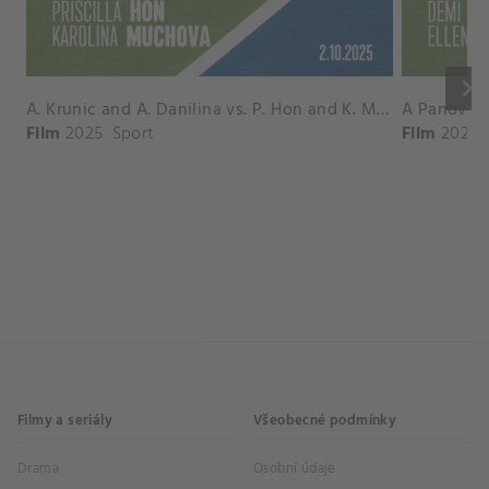
keyboard_arrow_right
A. Krunic and A. Danilina vs. P. Hon and K. Muchova Match Highlights - BEIJING_Capital Group Diamond ( October 02, 2025)
Film
2025
Sport
Film
2026
Filmy a seriály
Všeobecné podmínky
Drama
Osobní údaje