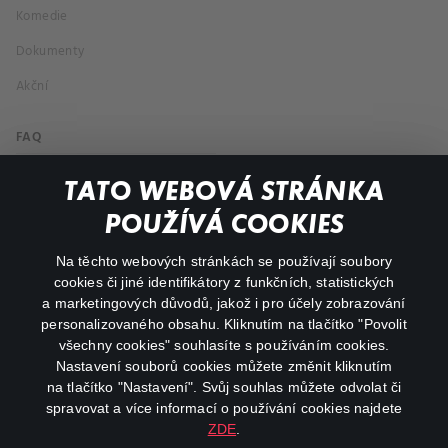
Komedie
Dokumenty
Akční
FAQ
Můj účet
TATO WEBOVÁ STRÁNKA
Důležité odkazy
POUŽÍVÁ COOKIES
Na těchto webových stránkách se používají soubory
facebook
instagram
cookies či jiné identifikátory z funkčních, statistických
a marketingových důvodů, jakož i pro účely zobrazování
personalizovaného obsahu. Kliknutím na tlačítko "Povolit
youtube
všechny cookies" souhlasíte s používáním cookies.
Nastavení souborů cookies můžete změnit kliknutím
na tlačítko "Nastavení". Svůj souhlas můžete odvolat či
spravovat a více informací o používání cookies najdete
ZDE
.