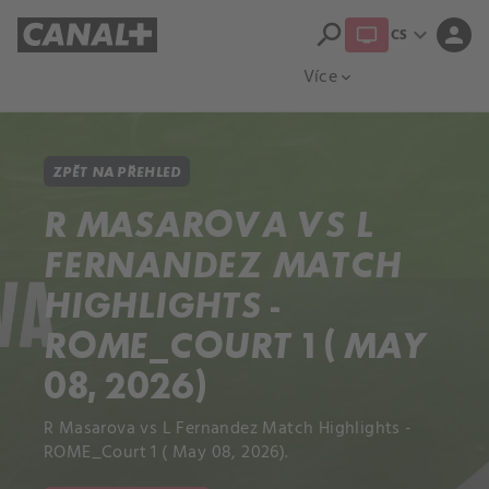
search
expand_more
person
CS
Přehled titulů
Apple TV
Moloch
Více
expand_more
ZPĚT NA PŘEHLED
R MASAROVA VS L
FERNANDEZ MATCH
HIGHLIGHTS -
ROME_COURT 1 ( MAY
08, 2026)
R Masarova vs L Fernandez Match Highlights -
ROME_Court 1 ( May 08, 2026).