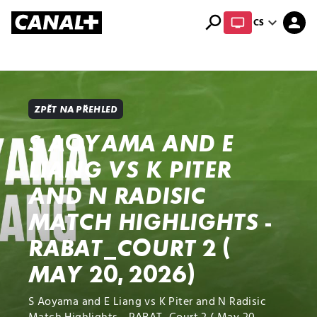
search
expand_more
person
CS
Přehled titulů
Apple TV
Moloch
Dcera národa
ZPĚT NA PŘEHLED
S AOYAMA AND E
LIANG VS K PITER
AND N RADISIC
MATCH HIGHLIGHTS -
RABAT_COURT 2 (
MAY 20, 2026)
S Aoyama and E Liang vs K Piter and N Radisic