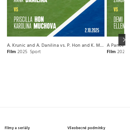
keyboard_arrow_right
A. Krunic and A. Danilina vs. P. Hon and K. Muchova Match Highlights - BEIJING_Capital Group Diamond ( October 02, 2025)
Film
2025
Sport
Film
2026
Filmy a seriály
Všeobecné podmínky