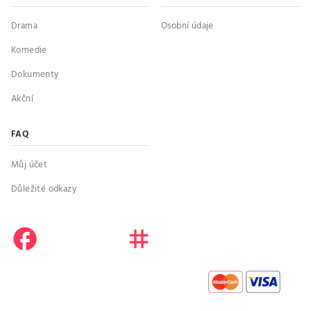
Drama
Osobní údaje
Komedie
Dokumenty
Akční
FAQ
Můj účet
Důležité odkazy
facebook
instagram
youtube