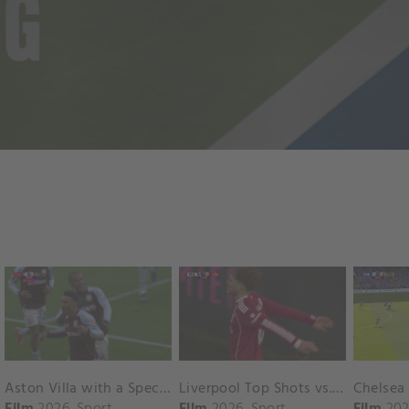
Aston Villa with a Spectacular Goal vs. Nottingham Forest
Liverpool Top Shots vs. Fulham
Film
2026
Sport
Film
2026
Sport
Film
202