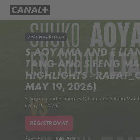
Přehled titulů
Apple TV
Molo
ZPĚT NA PŘEHLED
S AOYAMA AND E LIA
TANG AND S FENG M
HIGHLIGHTS - RABAT_C
MAY 19, 2026)
S Aoyama and E Liang vs Q Tang and S Feng Match
( May 19, 2026).
REGISTROVAT
Žánr:
Sport
Rok: 2026