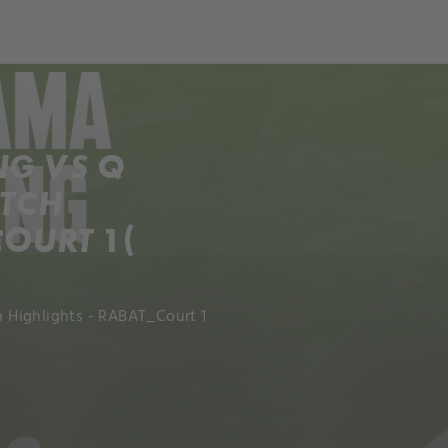
ch
Dcera národa
NG VS Q
ATCH
OURT 1 (
 Highlights - RABAT_Court 1