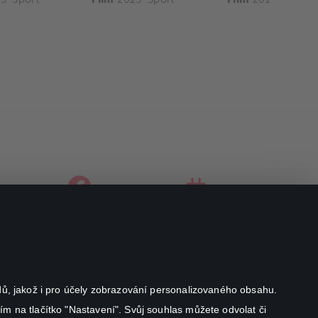
facebook
instagram
youtube
odů, jakož i pro účely zobrazování personalizovaného obsahu.
ím na tlačítko "Nastavení". Svůj souhlas můžete odvolat či