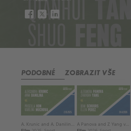
PODOBNÉ
ZOBRAZIT VŠE
A. Krunic and A. Danilina vs. P. Hon and K. Muchova Match Highlights - BEIJING_Capital Group Diamond ( October 02, 2025)
A Panova and Z Yang vs D Schuurs and E Perez Match Highlights - MADRID_Court 8 ( April 24, 2026)
Film
2025
Sport
Film
2026
Sport