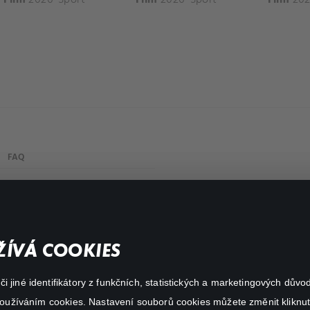
FAQ
Můj účet
Důležité odkazy
ÍVÁ COOKIES
 jiné identifikátory z funkčních, statistických a marketingových dův
 používáním cookies. Nastavení souborů cookies můžete změnit kliknut