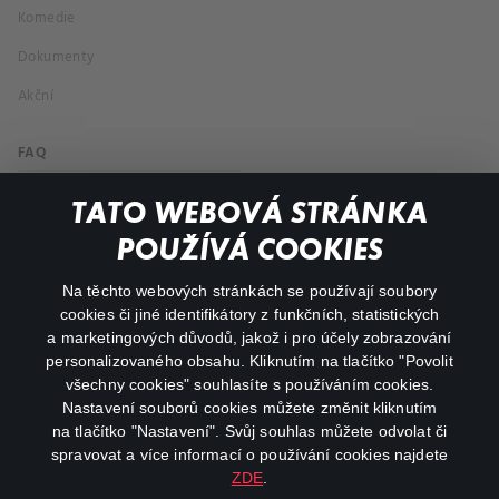
Komedie
Dokumenty
Akční
FAQ
Můj účet
TATO WEBOVÁ STRÁNKA
Důležité odkazy
POUŽÍVÁ COOKIES
Na těchto webových stránkách se používají soubory
facebook
instagram
cookies či jiné identifikátory z funkčních, statistických
a marketingových důvodů, jakož i pro účely zobrazování
personalizovaného obsahu. Kliknutím na tlačítko "Povolit
youtube
všechny cookies" souhlasíte s používáním cookies.
Nastavení souborů cookies můžete změnit kliknutím
na tlačítko "Nastavení". Svůj souhlas můžete odvolat či
spravovat a více informací o používání cookies najdete
ZDE
.