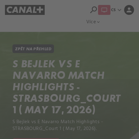
search
expand_more
person
CS
Přehled titulů
Apple TV
Moloch
Více
expand_more
ZPĚT NA PŘEHLED
S BEJLEK VS E
NAVARRO MATCH
HIGHLIGHTS -
STRASBOURG_COURT
1 ( MAY 17, 2026)
S Bejlek vs E Navarro Match Highlights -
STRASBOURG_Court 1 ( May 17, 2026).