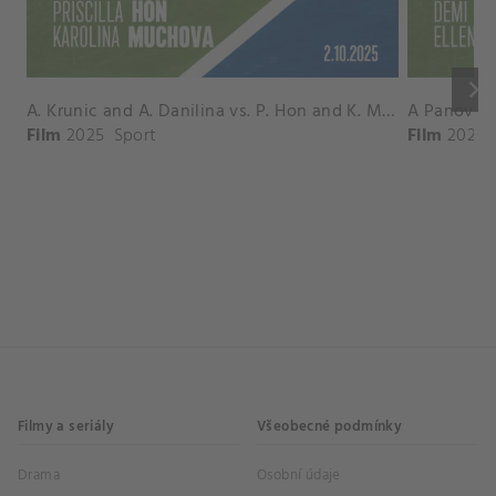
keyboard_arrow_right
A. Krunic and A. Danilina vs. P. Hon and K. Muchova Match Highlights - BEIJING_Capital Group Diamond ( October 02, 2025)
Film
2025
Sport
Film
2026
Filmy a seriály
Všeobecné podmínky
Drama
Osobní údaje