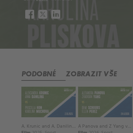
PODOBNÉ
ZOBRAZIT VŠE
A. Krunic and A. Danilina vs. P. Hon and K. Muchova Match Highlights - BEIJING_Capital Group Diamond ( October 02, 2025)
A Panova and Z Yang vs D Schuurs and E Perez Match Highlights - MADRID_Court 8 ( April 24, 2026)
Film
2025
Sport
Film
2026
Sport