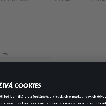
FAQ
Můj účet
Důležité odkazy
ÍVÁ COOKIES
 jiné identifikátory z funkčních, statistických a marketingových dův
 používáním cookies. Nastavení souborů cookies můžete změnit kliknut