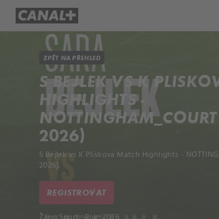
Přehled titulů
Apple TV
Molo
ZPĚT NA PŘEHLED
S BEJLEK VS K PLISK
HIGHLIGHTS -
NOTTINGHAM_COURT 1 
2026)
S Bejlek vs K Pliskova Match Highlights - NOTTIN
2026).
REGISTROVAT
Žánr:
Sport
Rok: 2026