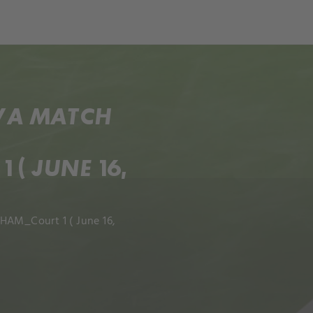
ch
Dcera národa
OVA MATCH
( JUNE 16,
GHAM_Court 1 ( June 16,