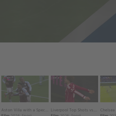
Aston Villa with a Spectacular Goal vs. Nottingham Forest
Liverpool Top Shots vs. Fulham
Film
2026
Sport
Film
2026
Sport
Film
202