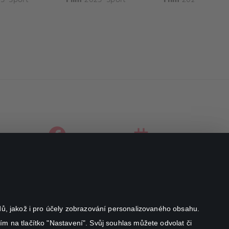
facebook
instagram
youtube
odů, jakož i pro účely zobrazování personalizovaného obsahu.
ím na tlačítko "Nastavení". Svůj souhlas můžete odvolat či