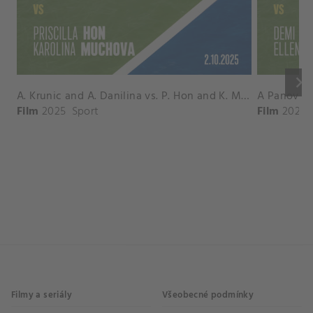
keyboard_arrow_right
A. Krunic and A. Danilina vs. P. Hon and K. Muchova Match Highlights - BEIJING_Capital Group Diamond ( October 02, 2025)
Film
2025
Sport
Film
2026
Filmy a seriály
Všeobecné podmínky