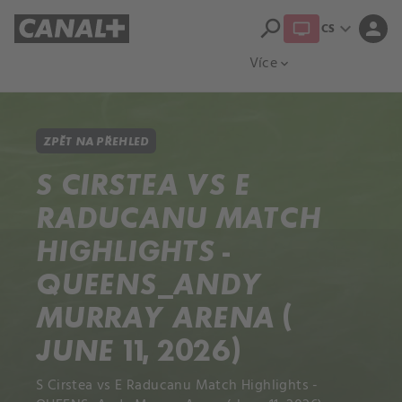
search
expand_more
person
CS
Přehled titulů
Apple TV
Moloch
Více
expand_more
ZPĚT NA PŘEHLED
S CIRSTEA VS E
RADUCANU MATCH
HIGHLIGHTS -
QUEENS_ANDY
MURRAY ARENA (
JUNE 11, 2026)
S Cirstea vs E Raducanu Match Highlights -