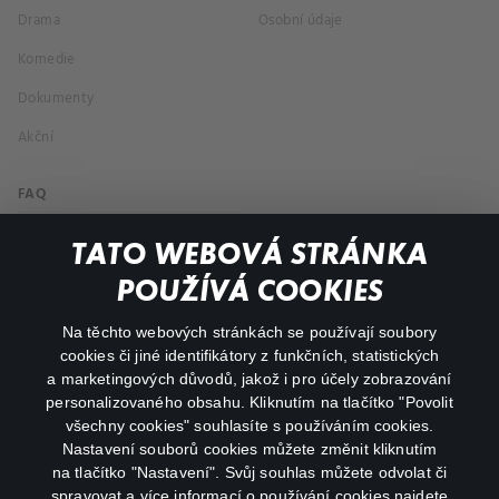
Drama
Osobní údaje
Komedie
Dokumenty
Akční
FAQ
Můj účet
TATO WEBOVÁ STRÁNKA
Důležité odkazy
POUŽÍVÁ COOKIES
Na těchto webových stránkách se používají soubory
facebook
instagram
cookies či jiné identifikátory z funkčních, statistických
a marketingových důvodů, jakož i pro účely zobrazování
personalizovaného obsahu. Kliknutím na tlačítko "Povolit
youtube
všechny cookies" souhlasíte s používáním cookies.
Nastavení souborů cookies můžete změnit kliknutím
na tlačítko "Nastavení". Svůj souhlas můžete odvolat či
spravovat a více informací o používání cookies najdete