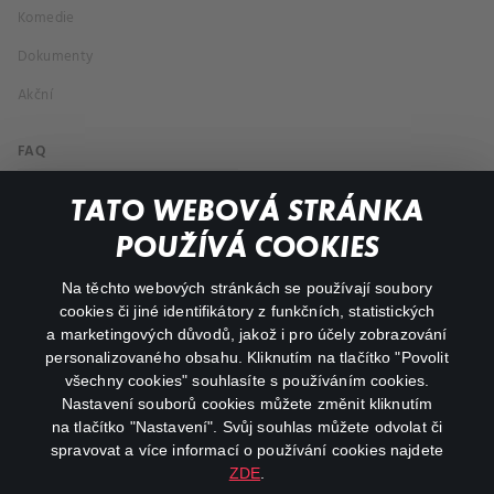
Komedie
Dokumenty
Akční
FAQ
Můj účet
TATO WEBOVÁ STRÁNKA
Důležité odkazy
POUŽÍVÁ COOKIES
Na těchto webových stránkách se používají soubory
facebook
instagram
cookies či jiné identifikátory z funkčních, statistických
a marketingových důvodů, jakož i pro účely zobrazování
personalizovaného obsahu. Kliknutím na tlačítko "Povolit
youtube
všechny cookies" souhlasíte s používáním cookies.
Nastavení souborů cookies můžete změnit kliknutím
na tlačítko "Nastavení". Svůj souhlas můžete odvolat či
spravovat a více informací o používání cookies najdete
ZDE
.