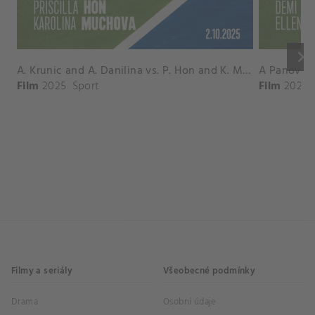
keyboard_arrow_right
A. Krunic and A. Danilina vs. P. Hon and K. Muchova Match Highlights - BEIJING_Capital Group Diamond ( October 02, 2025)
Film
2025
Sport
Film
2026
Filmy a seriály
Všeobecné podmínky
Drama
Osobní údaje