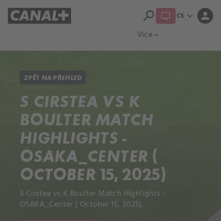
search
expand_more
person
CS
Přehled titulů
Apple TV
Moloch
Více
expand_more
ZPĚT NA PŘEHLED
S CIRSTEA VS K
BOULTER MATCH
HIGHLIGHTS -
OSAKA_CENTER (
OCTOBER 15, 2025)
S Cirstea vs K Boulter Match Highlights -
OSAKA_Center ( October 15, 2025).