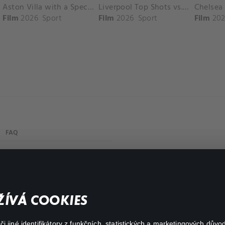
Aston Villa with a Spectacular Goal vs. Nottingham Forest
Liverpool Top Shots vs. Fulham
Film
2026
Sport
Film
2026
Sport
Film
202
FAQ
Můj účet
Důležité odkazy
ÍVÁ COOKIES
 jiné identifikátory z funkčních, statistických a marketingových dův