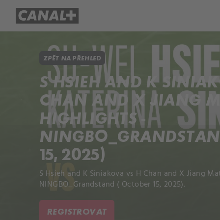
Přehled titulů
Apple TV
Molo
ZPĚT NA PŘEHLED
S HSIEH AND K SINIA
CHAN AND X JIANG 
HIGHLIGHTS -
NINGBO_GRANDSTAND
15, 2025)
S Hsieh and K Siniakova vs H Chan and X Jiang Mat
NINGBO_Grandstand ( October 15, 2025).
REGISTROVAT