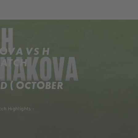
ch
Dcera národa
KOVA VS H
MATCH
 ( OCTOBER
ch Highlights -