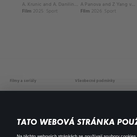
A. Krunic and A. Danilina vs. P. Hon and K. Muchova Match Highlights - BEIJING_Capital Group Diamond ( October 02, 2025)
A Panova and Z Yang vs D Schuurs and E Perez Match Highlights - MADRID_Court 8 ( April 24, 2026)
Film
2025
Sport
Film
2026
Sport
Filmy a seriály
Všeobecné podmínky
Drama
Osobní údaje
Komedie
Dokumenty
TATO WEBOVÁ STRÁNKA POUŽ
Akční
Na těchto webových stránkách se používají soubory cookies či