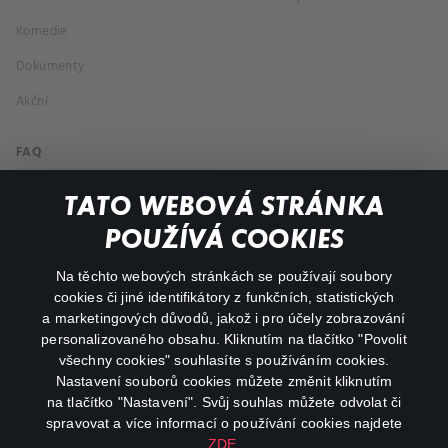
Komedie
Dokumenty
Akční
FAQ
Můj účet
TATO WEBOVÁ STRÁNKA
Důležité odkazy
POUŽÍVÁ COOKIES
Na těchto webových stránkách se používají soubory
facebook
instagram
cookies či jiné identifikátory z funkčních, statistických
a marketingových důvodů, jakož i pro účely zobrazování
personalizovaného obsahu. Kliknutím na tlačítko "Povolit
youtube
všechny cookies" souhlasíte s používáním cookies.
Nastavení souborů cookies můžete změnit kliknutím
na tlačítko "Nastavení". Svůj souhlas můžete odvolat či
spravovat a více informací o používání cookies najdete
ZDE
.