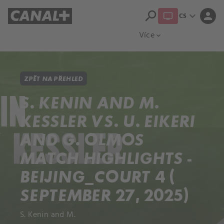
search
expand_more
person
CS
Přehled titulů
Apple TV
Moloch
Více
expand_more
ZPĚT NA PŘEHLED
S. KENIN AND M.
KESSLER VS. U. EIKERI
AND G. OLMOS
MATCH HIGHLIGHTS -
BEIJING_COURT 4 (
SEPTEMBER 27, 2025)
S. Kenin and M.