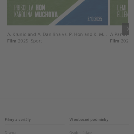
keyboard_arrow_right
A. Krunic and A. Danilina vs. P. Hon and K. Muchova Match Highlights - BEIJING_Capital Group Diamond ( October 02, 2025)
Film
2025
Sport
Film
2026
Filmy a seriály
Všeobecné podmínky
Drama
Osobní údaje