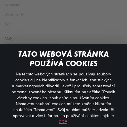
Komedie
Dokumenty
Akční
FAQ
Můj účet
TATO WEBOVÁ STRÁNKA
Důležité odkazy
POUŽÍVÁ COOKIES
Na těchto webových stránkách se používají soubory
facebook
instagram
cookies či jiné identifikátory z funkčních, statistických
a marketingových důvodů, jakož i pro účely zobrazování
personalizovaného obsahu. Kliknutím na tlačítko "Povolit
youtube
všechny cookies" souhlasíte s používáním cookies.
Nastavení souborů cookies můžete změnit kliknutím
na tlačítko "Nastavení". Svůj souhlas můžete odvolat či
spravovat a více informací o používání cookies najdete
ZDE
.