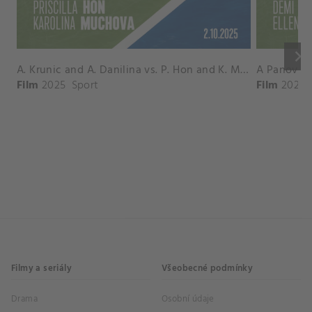
keyboard_arrow_right
A. Krunic and A. Danilina vs. P. Hon and K. Muchova Match Highlights - BEIJING_Capital Group Diamond ( October 02, 2025)
Film
2025
Sport
Film
2026
Filmy a seriály
Všeobecné podmínky
Drama
Osobní údaje