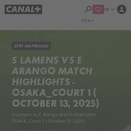
search
expand_more
person
CS
Přehled titulů
Apple TV
Moloch
Více
expand_more
ZPĚT NA PŘEHLED
S LAMENS VS E
ARANGO MATCH
HIGHLIGHTS -
OSAKA_COURT 1 (
OCTOBER 13, 2025)
S Lamens vs E Arango Match Highlights -
OSAKA_Court 1 ( October 13, 2025).