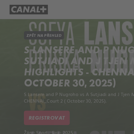
Přehled titulů
Apple TV
Molo
ZPĚT NA PŘEHLED
S LANSERE AND P NU
SUTJIADI AND J TJEN
HIGHLIGHTS - CHENNA
OCTOBER 30, 2025)
S Lansere and P Nugroho vs A Sutjiadi and J Tjen 
CHENNAI_Court 2 ( October 30, 2025).
REGISTROVAT
Žánr:
Sport
Rok: 2025