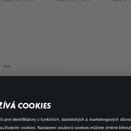
FAQ
Můj účet
Důležité odkazy
ÍVÁ COOKIES
 jiné identifikátory z funkčních, statistických a marketingových dův
 používáním cookies. Nastavení souborů cookies můžete změnit kliknut