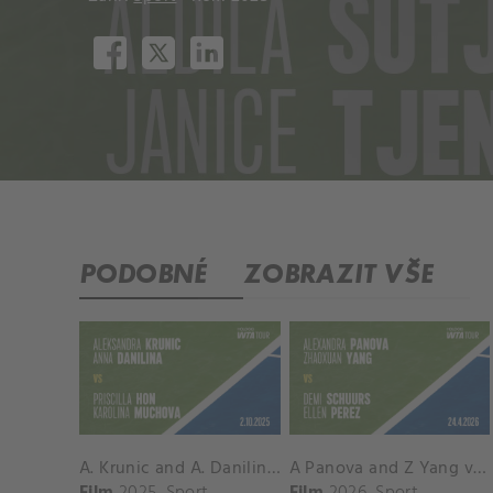
PODOBNÉ
ZOBRAZIT VŠE
A. Krunic and A. Danilina vs. P. Hon and K. Muchova Match Highlights - BEIJING_Capital Group Diamond ( October 02, 2025)
A Panova and Z Yang vs D Schuurs and E Perez Match Highlights - MADRID_Court 8 ( April 24, 2026)
Film
2025
Sport
Film
2026
Sport