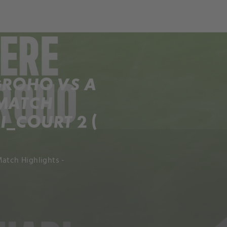
ch
Dcera národa
GROHO VS A
 MATCH
I_COURT 2 (
Match Highlights -