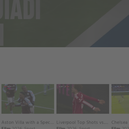
Aston Villa with a Spectacular Goal vs. Nottingham Forest
Liverpool Top Shots vs. Fulham
Film
2026
Sport
Film
2026
Sport
Film
202