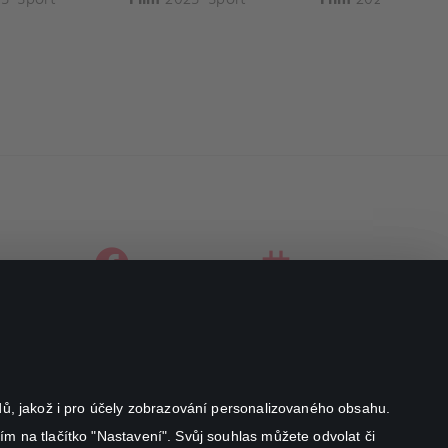
facebook
instagram
youtube
odů, jakož i pro účely zobrazování personalizovaného obsahu.
ím na tlačítko "Nastavení". Svůj souhlas můžete odvolat či