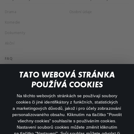
Drama
Osobní údaje
Komedie
Dokumenty
Akční
FAQ
Můj účet
TATO WEBOVÁ STRÁNKA
Důležité odkazy
POUŽÍVÁ COOKIES
Na těchto webových stránkách se používají soubory
facebook
instagram
cookies či jiné identifikátory z funkčních, statistických
a marketingových důvodů, jakož i pro účely zobrazování
personalizovaného obsahu. Kliknutím na tlačítko "Povolit
youtube
všechny cookies" souhlasíte s používáním cookies.
Nastavení souborů cookies můžete změnit kliknutím
na tlačítko "Nastavení". Svůj souhlas můžete odvolat či