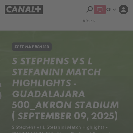
search
expand_more
person
CS
Přehled titulů
Apple TV
Moloch
Více
expand_more
ZPĚT NA PŘEHLED
S STEPHENS VS L
STEFANINI MATCH
HIGHLIGHTS -
GUADALAJARA
500_AKRON STADIUM
( SEPTEMBER 09, 2025)
S Stephens vs L Stefanini Match Highlights -