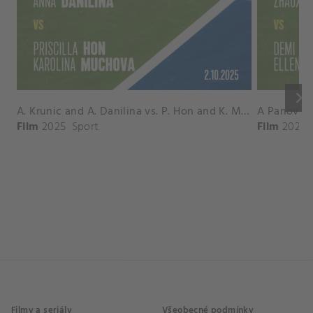
keyboard_arrow_right
A. Krunic and A. Danilina vs. P. Hon and K. Muchova Match Highlights - BEIJING_Capital Group Diamond ( October 02, 2025)
Film
2025
Sport
Film
2026
Filmy a seriály
Všeobecné podmínky